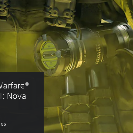
Warfare® 
l: Nova 
nes