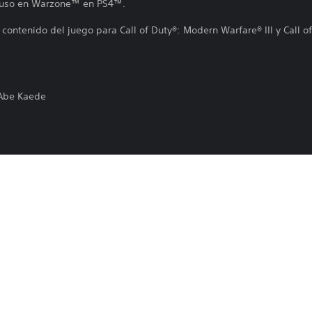
u uso en Warzone™ en PS4™.
 contenido del juego para Call of Duty®: Modern Warfare® III y Call 
 Abe Kaede
 reemplazar o quitar este contenido del juego en cualquier momento.
Las funciones en línea requieren una cu
14/2/2024
sujetas a los términos de servicio y a la
privacidad (playstation.com/Terms y pl
Activision
policy).
Acción