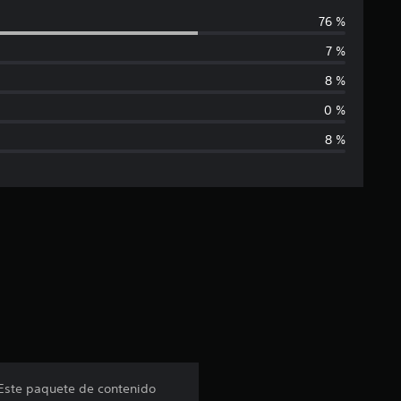
a
76 %
l
7 %
i
8 %
f
0 %
8 %
i
c
a
c
i
ó
n
 Este paquete de contenido