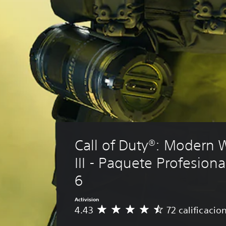
Call of Duty®: Modern 
III - Paquete Profesiona
6
Activision
4.43
72 calificacio
C
a