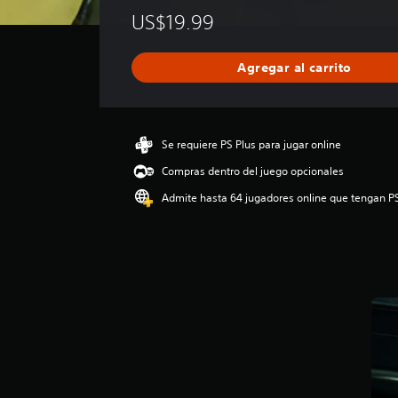
l
US$19.99
i
f
i
Agregar al carrito
c
a
c
i
ó
Se requiere PS Plus para jugar online
n
Compras dentro del juego opcionales
p
r
Admite hasta 64 jugadores online que tengan P
o
m
e
d
i
o
:
4
.
4
3
e