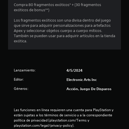
m
o
c
Compra 80 fragmentos exóticos* + (30 fragmentos
i
a
n
i
exóticos de bonus**)
c
d
e
b
a
e
i
s
Los fragmentos exóticos son una divisa dentro del juego
j
)
r
d
que sirve para adquirir personalizaciones para artefactos
u
p
S
e
Apex y seleccionar objetos cuerpo a cuerpo míticos.
g
a
e
También se pueden usar para adquirir artículos en la tienda
a
a
l
o
exótica.
u
r
a
f
d
.
b
r
i
r
e
o
a
c
s
e
L
Lanzamiento:
4/5/2024
,
n
a
f
a
i
Editor:
Electronic Arts Inc
r
l
n
a
g
f
Géneros:
Acción, Juego De Disparos
s
u
o
e
n
r
s
a
m
o
s
a
Las funciones en línea requieren una cuenta para PlayStation y 
i
o
c
están sujetas a los términos de servicio y a la correspondiente 
c
p
i
política de privacidad (playstation.com/Terms y 
o
c
ó
playstation.com/legal/privacy-policy).
n
i
n