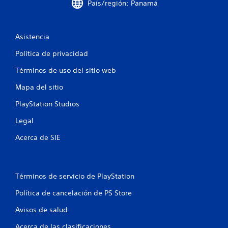
v
País/región: Panamá
a
y
i
r
s
s
t
t
u
e
i
Asistencia
a
m
c
l
Política de privacidad
á
k
m
s
s
e
Términos de uso del sitio web
f
.
n
á
t
Mapa del sitio
c
e
I
i
o
PlayStation Studios
n
l
a
v
m
t
Legal
e
e
r
n
Acerca de SIE
r
a
t
v
s
e
é
i
c
s
ó
o
d
Términos de servicio de PlayStation
n
n
e
d
o
Política de cancelación de PS Store
l
e
t
a
j
r
Avisos de salud
v
o
o
i
Acerca de las clasificaciones
s