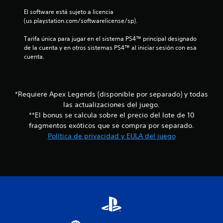
o
o
d
El software está sujeto a licencia 
s
n
e
(us.playstation.com/softwarelicense/sp).
p
e
a
r
s
u
Tarifa única para jugar en el sistema PS4™ principal designado 
e
d
d
de la cuenta y en otros sistemas PS4™ al iniciar sesión con esa 
d
e
i
cuenta.
e
s
o
f
e
t
i
n
a
n
s
m
*Requiere Apex Legends (disponible por separado) y todas
i
i
b
las actualizaciones del juego.
d
b
i
o
**El bonus se calcula sobre el precio del lote de 10
i
é
s
l
n
fragmentos exóticos que se compra por separado.
p
i
s
Política de privacidad y EULA del juego
a
d
e
r
a
c
a
d
o
c
d
m
o
e
u
m
l
n
u
o
i
n
s
c
i
j
a
c
o