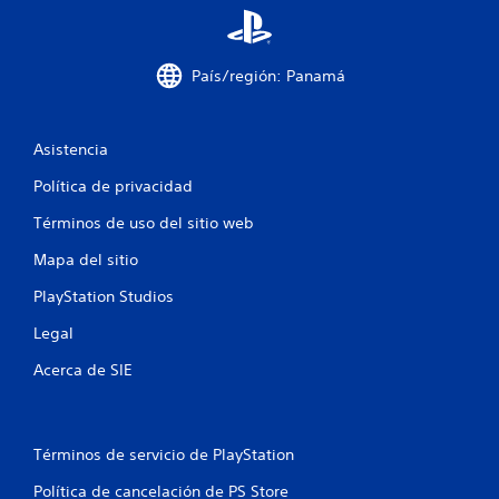
a
y
r
s
t
t
País/región: Panamá
e
i
m
c
á
k
s
s
Asistencia
f
.
á
Política de privacidad
c
I
i
Términos de uso del sitio web
n
l
v
m
Mapa del sitio
e
e
PlayStation Studios
n
r
t
s
Legal
e
i
c
ó
Acerca de SIE
o
n
n
d
o
e
t
Términos de servicio de PlayStation
j
r
o
o
Política de cancelación de PS Store
s