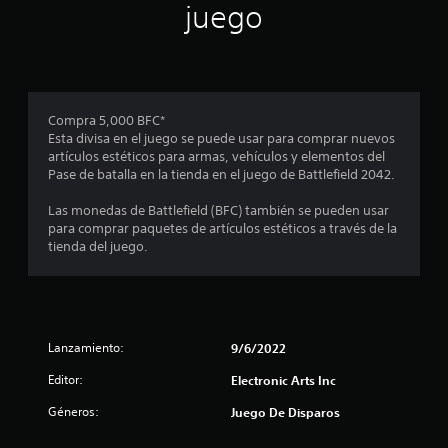
juego
c
i
i
c
b
a
i
)
r
p
S
a
Compra 5,000 BFC*
e
l
Esta divisa en el juego se puede usar para comprar nuevos
o
a
artículos estéticos para armas, vehículos y elementos del
f
b
Pase de batalla en la tienda en el juego de Battlefield 2042.
r
r
e
a
Las monedas de Battlefield (BFC) también se pueden usar
c
s
para comprar paquetes de artículos estéticos a través de la
e
,
tienda del juego.
n
f
a
r
l
a
g
s
u
e
n
Lanzamiento:
9/6/2022
s
a
o
s
Editor:
Electronic Arts Inc
i
o
c
p
Géneros:
Juego De Disparos
o
c
n
i