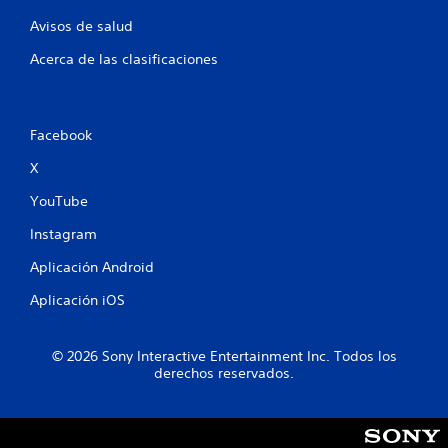
y
j
s
Avisos de salud
u
t
g
Acerca de las clasificaciones
i
a
c
d
k
o
a
r
Facebook
j
e
s
u
X
.
s
YouTube
t
a
C
Instagram
b
o
l
m
Aplicación Android
e
u
Aplicación iOS
(
n
a
i
v
c
© 2026 Sony Interactive Entertainment Inc. Todos los
a
a
derechos reservados.
n
c
z
i
a
ó
d
n