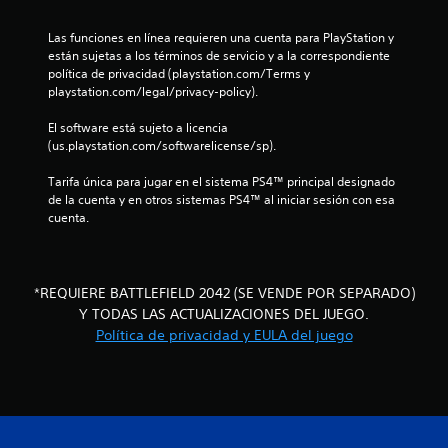
o
o
s
n
Las funciones en línea requieren una cuenta para PlayStation y 
p
e
están sujetas a los términos de servicio y a la correspondiente 
r
s
política de privacidad (playstation.com/Terms y 
e
d
playstation.com/legal/privacy-policy).
d
e
e
s
El software está sujeto a licencia 
f
e
(us.playstation.com/softwarelicense/sp).
i
n
n
s
Tarifa única para jugar en el sistema PS4™ principal designado 
i
i
de la cuenta y en otros sistemas PS4™ al iniciar sesión con esa 
d
b
cuenta.
o
i
s
l
p
i
a
d
*REQUIERE BATTLEFIELD 2042 (SE VENDE POR SEPARADO)
r
a
Y TODAS LAS ACTUALIZACIONES DEL JUEGO.
a
d
Política de privacidad y EULA del juego
c
d
o
e
m
l
u
o
n
s
i
j
c
o