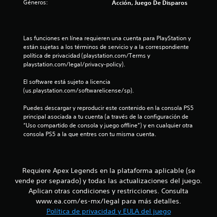
Géneros:
m
Acción, Juego De Disparos
o
e
c
i
a
n
i
c
d
l
e
b
a
e
i
s
j
)
Las funciones en línea requieren una cuenta para PlayStation y 
l
r
d
u
están sujetas a los términos de servicio y a la correspondiente 
p
S
e
g
política de privacidad (playstation.com/Terms y 
a
a
e
a
a
playstation.com/legal/privacy-policy).
l
o
u
r
a
s
f
d
.
El software está sujeto a licencia 
b
r
i
(us.playstation.com/softwarelicense/sp).
r
e
e
o
a
c
Puedes descargar y reproducir este contenido en la consola PS5 
s
e
n
L
principal asociada a tu cuenta (a través de la configuración de 
,
n
a
“Uso compartido de consola y juego offline”) y en cualquier otra 
f
a
i
u
consola PS5 a la que entres con tu misma cuenta.
r
l
n
a
g
f
n
s
u
o
e
n
r
t
Requiere Apex Legends en la plataforma aplicable (se
s
a
m
o
vende por separado) y todas las actualizaciones del juego.
s
a
o
i
o
c
Aplican otras condiciones y restricciones. Consulta
c
p
i
www.ea.com/es-mx/legal para más detalles.
t
o
c
ó
Política de privacidad y EULA del juego
n
i
n