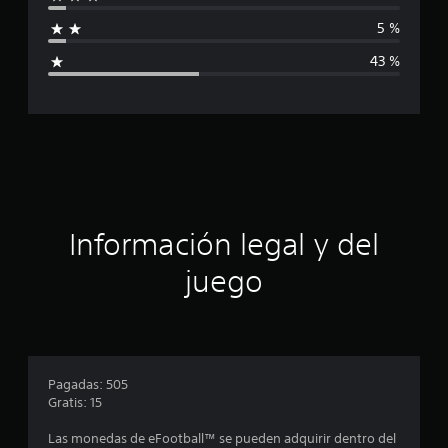
f
2
1
5 %
i
c
43 %
a
l
c
i
f
a
i
c
c
a
c
i
i
o
ó
Información legal y del
n
e
n
juego
s
p
r
o
Pagadas: 505
Gratis: 15
m
Las monedas de eFootball™ se pueden adquirir dentro del