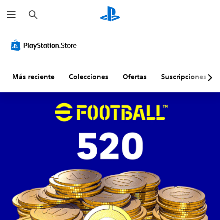
B
u
s
c
a
r
Más reciente
Colecciones
Ofertas
Suscripciones