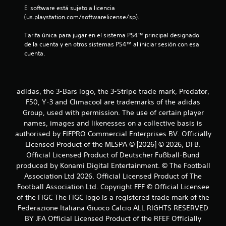
r
El software está sujeto a licencia 
(us.playstation.com/softwarelicense/sp).
e
Tarifa única para jugar en el sistema PS4™ principal designado 
l
de la cuenta y en otros sistemas PS4™ al iniciar sesión con esa 
cuenta.
l
a
adidas, the 3-Bars logo, the 3-Stripe trade mark, Predator,
s
F50, Y-3 and Climacool are trademarks of the adidas
d
Group, used with permission. The use of certain player
names, images and likenesses on a collective basis is
e
authorised by FIFPRO Commercial Enterprises BV. Officially
Licensed Product of the MLSPA © [2026] © 2026, DFB.
c
Official Licensed Product of Deutscher Fußball-Bund
produced by Konami Digital Entertainment. © The Football
i
Association Ltd 2026. Official Licensed Product of The
n
Football Association Ltd. Copyright FFF © Official Licensee
of the FIGC The FIGC logo is a registered trade mark of the
c
Federazione Italiana Giuoco Calcio ALL RIGHTS RESERVED
BY JFA Official Licensed Product of the RFEF Officially