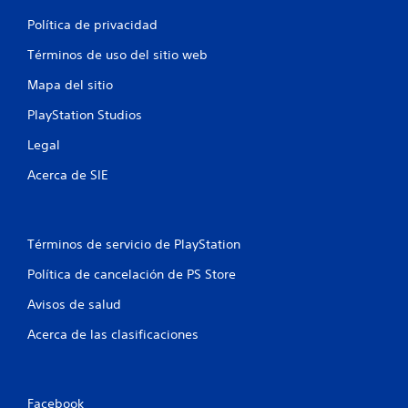
n
Política de privacidad
Términos de uso del sitio web
t
Mapa del sitio
o
PlayStation Studios
t
Legal
a
Acerca de SIE
l
d
Términos de servicio de PlayStation
e
Política de cancelación de PS Store
2
Avisos de salud
1
Acerca de las clasificaciones
c
a
Facebook