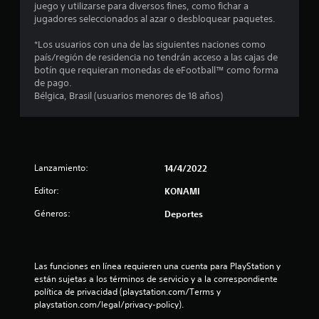
e
juego y utilizarse para diversos fines, como fichar a
jugadores seleccionados al azar o desbloquear paquetes.
d
*Los usuarios con una de las siguientes naciones como
i
país/región de residencia no tendrán acceso a las cajas de
botín que requieran monedas de eFootball™ como forma
o
de pago.
Bélgica, Brasil (usuarios menores de 18 años)
:
2
.
Lanzamiento:
14/4/2022
9
Editor:
KONAMI
5
Géneros:
Deportes
e
s
Las funciones en línea requieren una cuenta para PlayStation y 
están sujetas a los términos de servicio y a la correspondiente 
t
política de privacidad (playstation.com/Terms y 
playstation.com/legal/privacy-policy).