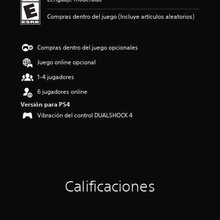
n
p
Compras dentro del juego (Incluye artículos aleatorios)
r
o
m
e
Compras dentro del juego opcionales
d
Juego online opcional
i
o
1-4 jugadores
:
2
6 jugadores online
.
Versión para PS4
9
Vibración del control DUALSHOCK 4
5
e
s
t
r
e
l
l
Calificaciones
a
s
d
e