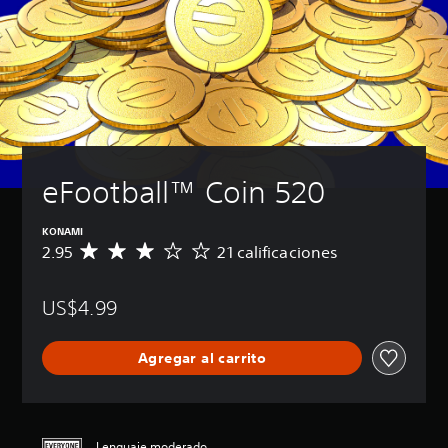
eFootball™ Coin 520
KONAMI
2.95
21 calificaciones
C
a
l
US$4.99
i
f
i
Agregar al carrito
c
a
c
i
ó
Lenguaje moderado