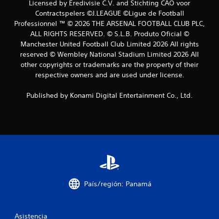
o
Licensed by Eredivisie C.V. and Stichting CAO voor
Contractspelers ©J.LEAGUE ©Ligue de Football
e
Professionnel ™ © 2026 THE ARSENAL FOOTBALL CLUB PLC,
s
ALL RIGHTS RESERVED. © S.L.B. Produto Oficial ©
Manchester United Football Club Limited 2026 All rights
t
reserved © Wembley National Stadium Limited 2026 All
other copyrights or trademarks are the property of their
r
respective owners and are used under license.
e
Published by Konami Digital Entertainment Co., Ltd.
l
l
a
s
e
País/región: Panamá
n
u
Asistencia