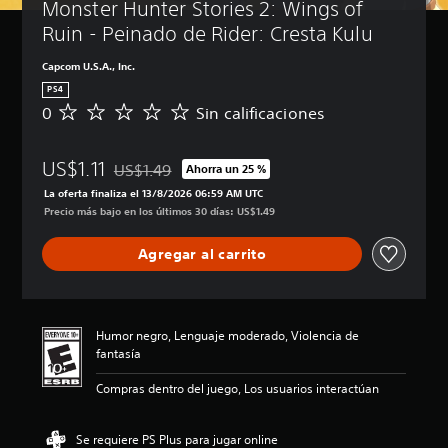
Monster Hunter Stories 2: Wings of 
Ruin - Peinado de Rider: Cresta Kulu
Capcom U.S.A., Inc.
PS4
0
Sin calificaciones
S
i
n
US$1.11
c
US$1.49
Ahorra un 25 %
Rebajado del precio original de US$1.49
a
La oferta finaliza el 13/8/2026 06:59 AM UTC
l
Precio más bajo en los últimos 30 días: US$1.49
i
f
Agregar al carrito
i
c
a
c
i
Humor negro, Lenguaje moderado, Violencia de
o
fantasía
n
e
Compras dentro del juego, Los usuarios interactúan
s
Se requiere PS Plus para jugar online