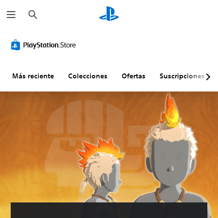
B
u
s
c
a
r
Más reciente
Colecciones
Ofertas
Suscripciones