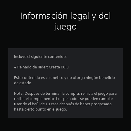
c
a
Información legal y del
c
juego
i
o
n
Incluye el siguiente contenido:
e
● Peinado de Rider: Cresta Kulu
s
Este contenido es cosmético y no otorga ningún beneficio
de estado.
Nota: Después de terminar la compra, reinicia el juego para
recibir el complemento. Los peinados se pueden cambiar
usando el baúl de Tu casa después de haber progresado
hasta cierto punto en el juego.