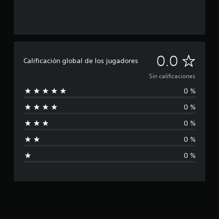
S
0.0
Calificación global de los jugadores
i
Sin calificaciones
0 %
n
0 %
c
0 %
a
0 %
l
0 %
i
f
i