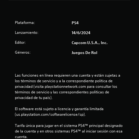
4
.
Plataforma:
PS4
8
Lanzamiento:
14/6/2024
4
Editor:
Capcom U.S.A., Inc.
e
Géneros:
Juegos De Rol
s
t
Las funciones en línea requieren una cuenta y están sujetas a 
los términos de servicio y a la correspondiente política de 
r
privacidad (visita playstationnetwork.com para consultar los 
términos de servicio y las correspondientes políticas de 
e
privacidad de tu país).
l
El software está sujeto a licencia y garantía limitada 
(us.playstation.com/softwarelicense/sp).
l
Tarifa única para jugar en el sistema PS4™ principal designado 
a
de la cuenta y en otros sistemas PS4™ al iniciar sesión con esa 
cuenta.