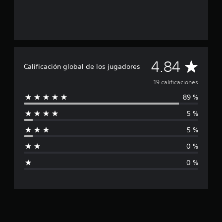
i
c
a
c
i
o
n
C
4.84
e
Calificación global de los jugadores
s
a
19 calificaciones
89 %
l
5 %
i
5 %
f
0 %
i
0 %
c
a
c