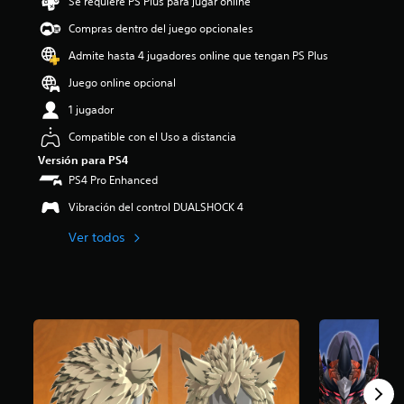
Se requiere PS Plus para jugar online
o
Compras dentro del juego opcionales
:
4
Admite hasta 4 jugadores online que tengan PS Plus
.
8
Juego online opcional
4
1 jugador
e
s
Compatible con el Uso a distancia
t
Versión para PS4
r
e
PS4 Pro Enhanced
l
Vibración del control DUALSHOCK 4
l
a
Ver todos
s
d
e
c
i
n
c
o
e
s