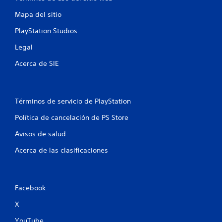
e
Mapa del sitio
l
PlayStation Studios
l
Legal
a
Acerca de SIE
s
e
Términos de servicio de PlayStation
n
Política de cancelación de PS Store
u
Avisos de salud
n
Acerca de las clasificaciones
t
o
Facebook
t
X
YouTube