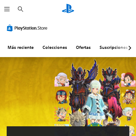
B
u
s
c
a
r
Más reciente
Colecciones
Ofertas
Suscripciones