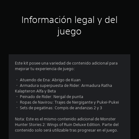
i
ó
Información legal y del
n
juego
p
r
o
Este kit posee una variedad de contenido adicional para
mejorar tu experiencia de juego:
m
・ Atuendo de Ena: Abrigo de Kuan
e
・ Armadura superpuesta de Rider: Armadura Ratha
Kalapteron Alfa y Beta
d
・ Peinado de Rider: Nergal de punta
・ Ropas de Navirou: Trajes de Nergigante y Pukei-Pukei
i
・ Sets de pegatinas: Compis de andanzas 2 y 3
o
Nota: Este es el mismo contenido adicional de Monster
Hunter Stories 2: Wings of Ruin Deluxe Edition. Parte del
:
contenido solo será utilizable tras progresar en el juego.