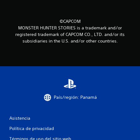
s
d
©CAPCOM
e
MONSTER HUNTER STORIES is a trademark and/or
registered trademark of CAPCOM CO., LTD. and/or its
c
subsidiaries in the U.S. and/or other countries.
i
n
c
o
e
País/región: Panamá
s
t
Asistencia
r
Política de privacidad
Términos de uso del sitio web