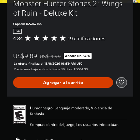
Monster Hunter Stories 2: Wings 
of Ruin - Deluxe Kit
Capcom U.S.A., Inc.
PS4
4.84
19 calificaciones
C
a
l
US$9.89
i
US$14.99
Ahorra un 34 %
Rebajado del precio original de US$14.99
f
La oferta finaliza el 13/8/2026 06:59 AM UTC
i
Precio más bajo en los últimos 30 días: US$14.99
c
a
Agregar al carrito
c
i
ó
n
p
Humor negro, Lenguaje moderado, Violencia de
r
fantasía
o
m
Compras dentro del juego, Los usuarios interactúan
e
d
i