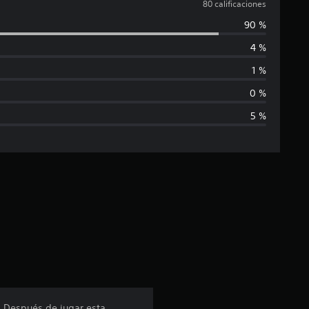
a
80 calificaciones
90 %
l
4 %
i
1 %
f
0 %
5 %
i
c
a
c
i
ó
n
l. Después de jugar esta