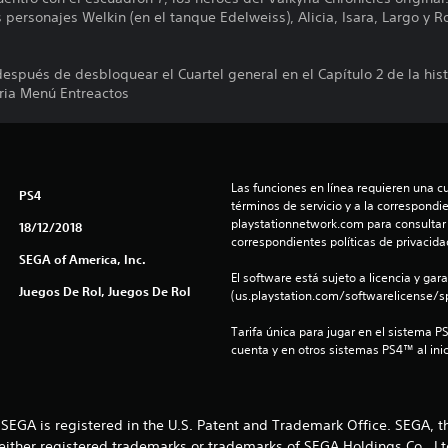
s personajes Welkin (en el tanque Edelweiss), Alicia, Isara, Largo y Ro
después de desbloquear el Cuartel general en el Capítulo 2 de la hist
oria Menú Entreactos
Las funciones en línea requieren una cu
PS4
términos de servicio y a la correspondien
playstationnetwork.com para consultar l
18/12/2018
correspondientes políticas de privacidad
SEGA of America, Inc.
El software está sujeto a licencia y gara
Juegos De Rol, Juegos De Rol
(us.playstation.com/softwarelicense/sp
Tarifa única para jugar en el sistema P
cuenta y en otros sistemas PS4™ al inic
. SEGA is registered in the U.S. Patent and Trademark Office. SEGA,
ther registered trademarks or trademarks of SEGA Holdings Co., Ltd. 