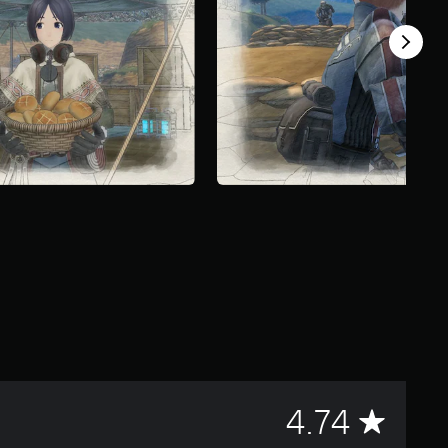
C
4.74