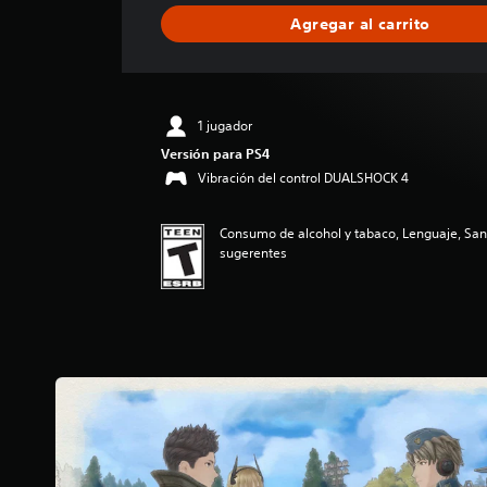
i
Agregar al carrito
c
a
c
i
ó
1 jugador
n
Versión para PS4
p
r
Vibración del control DUALSHOCK 4
o
m
Consumo de alcohol y tabaco, Lenguaje, Sa
e
sugerentes
d
i
o
:
4
.
7
4
e
s
t
r