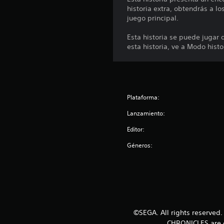
s
historia extra, obtendrás a lo
juego principal.
Esta historia se puede jugar 
esta historia, ve a Modo hist
Plataforma:
Lanzamiento:
Editor:
Géneros:
©SEGA. All rights reserved
CHRONICLES are ei