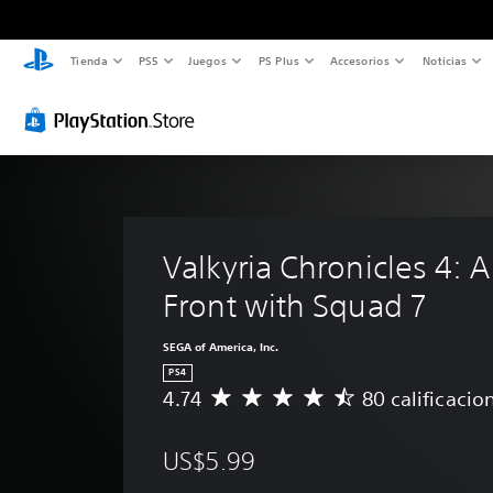
Tienda
PS5
Juegos
PS Plus
Accesorios
Noticias
Valkyria Chronicles 4: A
Front with Squad 7
SEGA of America, Inc.
PS4
4.74
80 calificacio
C
a
l
US$5.99
i
f