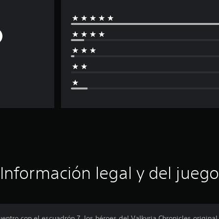
Información legal y del juego
uentro con el escuadrón 7, los héroes del Valkyria Chronicles origina