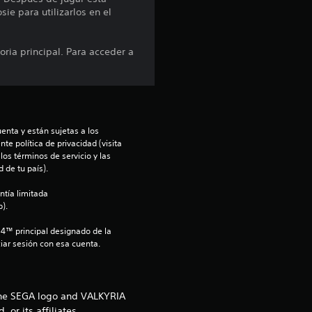
sie para utilizarlos en el
p
r
oria principal. Para acceder a
o
m
e
enta y están sujetas a los 
te política de privacidad (visita 
os términos de servicio y las 
d
 de tu país).
i
ntía limitada 
).
o
S4™ principal designado de la 
iar sesión con esa cuenta.
:
4
 the SEGA logo and VALKYRIA
or its affiliates.