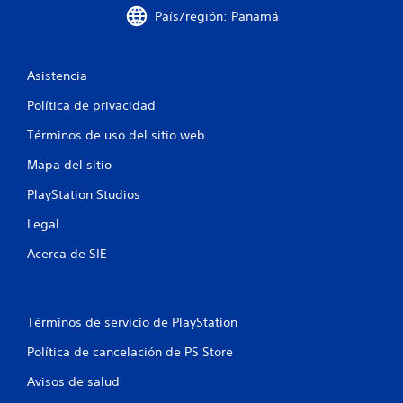
s
País/región: Panamá
t
r
Asistencia
e
Política de privacidad
Términos de uso del sitio web
l
Mapa del sitio
l
PlayStation Studios
a
Legal
s
Acerca de SIE
e
n
Términos de servicio de PlayStation
u
Política de cancelación de PS Store
n
Avisos de salud