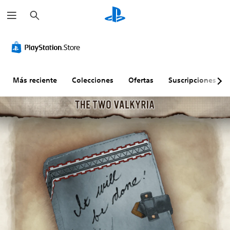
B
u
s
c
a
r
Más reciente
Colecciones
Ofertas
Suscripciones