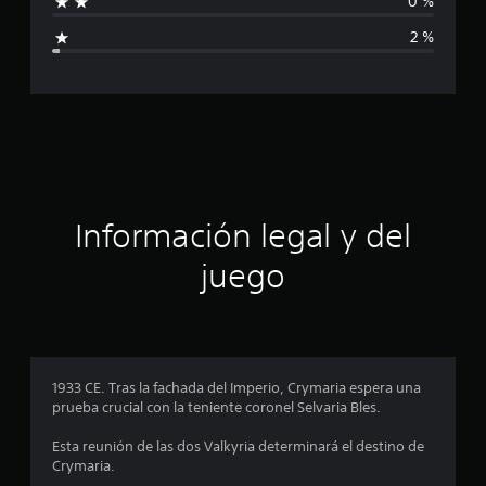
0 %
i
d
2 %
e
5
c
1
c
a
a
l
c
i
f
i
i
c
ó
Información legal y del
a
c
n
juego
i
o
p
n
e
r
s
o
1933 CE. Tras la fachada del Imperio, Crymaria espera una
prueba crucial con la teniente coronel Selvaria Bles.
m
Esta reunión de las dos Valkyria determinará el destino de
e
Crymaria.