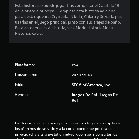
d
Esta historia se puede jugar tras completar el Capítulo 18
de la historia principal. Completa esta historia adicional
i
para desbloquear a Crymaria, Nikola, Chiara y Selvaria para
usarlas en el juego principal, junto con sus trajes de baño.
o
Para acceder a esta historia, ve a Modo Historia Menú
Historias extra.
:
4
.
Plataforma:
PS4
8
Lanzamiento:
20/11/2018
e
Editor:
SEGA of America, Inc.
Géneros:
Juegos De Rol, Juegos De
s
Rol
t
r
Las funciones en línea requieren una cuenta y están sujetas a 
los términos de servicio y a la correspondiente política de 
e
privacidad (visita playstationnetwork.com para consultar los 