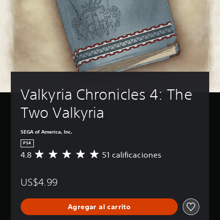
Valkyria Chronicles 4: The 
Two Valkyria
SEGA of America, Inc.
PS4
4.8
51 calificaciones
C
a
l
US$4.99
i
f
i
Agregar al carrito
c
a