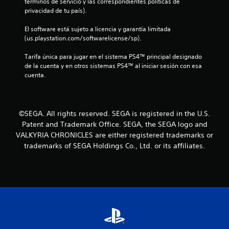
términos de servicio y las correspondientes políticas de 
l
privacidad de tu país).
l
El software está sujeto a licencia y garantía limitada 
(us.playstation.com/softwarelicense/sp).
a
Tarifa única para jugar en el sistema PS4™ principal designado 
s
de la cuenta y en otros sistemas PS4™ al iniciar sesión con esa 
cuenta.
d
e
©SEGA. All rights reserved. SEGA is registered in the U.S.
c
Patent and Trademark Office. SEGA, the SEGA logo and
VALKYRIA CHRONICLES are either registered trademarks or
i
trademarks of SEGA Holdings Co., Ltd. or its affiliates.
n
c
o
e