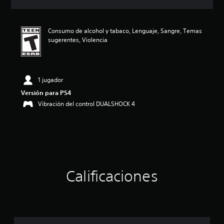
c
i
ó
Consumo de alcohol y tabaco, Lenguaje, Sangre, Temas
n
sugerentes, Violencia
p
r
o
m
e
1 jugador
d
Versión para PS4
i
Vibración del control DUALSHOCK 4
o
:
4
.
8
e
s
t
Calificaciones
r
e
l
l
a
s