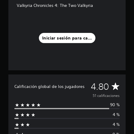
d
Valkyria Chronicles 4: The Two Valkyria
e
c
i
n
c
o
Iniciar sesión para calificar
e
s
t
r
e
l
l
a
C
4.80
s
Calificación global de los jugadores
e
a
51 calificaciones
n
u
90 %
l
n
t
4 %
i
o
t
4 %
f
a
l