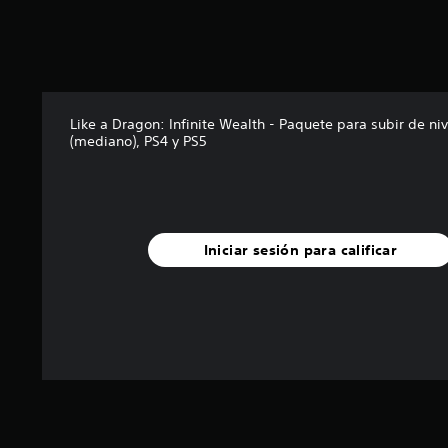
l
l
a
s
d
e
c
Like a Dragon: Infinite Wealth - Paquete para subir de niv
i
(mediano), PS4 y PS5
n
c
o
e
s
t
Iniciar sesión para calificar
r
e
l
l
a
s
e
n
u
n