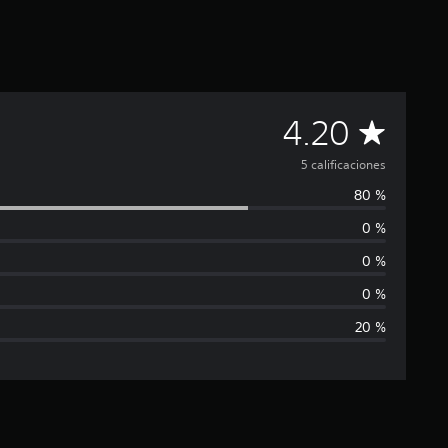
C
4.20
a
5 calificaciones
80 %
l
0 %
i
0 %
f
0 %
20 %
i
c
a