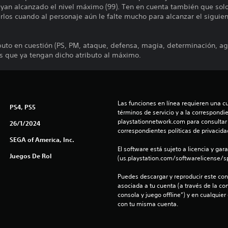
yan alcanzado el nivel máximo (99). Ten en cuenta también que solo
los cuando al personaje aún le falte mucho para alcanzar el siguien
buto en cuestión (PS, PM, ataque, defensa, magia, determinación, ag
s que ya tengan dicho atributo al máximo.
Las funciones en línea requieren una cu
PS4, PS5
términos de servicio y a la correspondien
playstationnetwork.com para consultar l
26/1/2024
correspondientes políticas de privacidad
SEGA of America, Inc.
El software está sujeto a licencia y gara
Juegos De Rol
(us.playstation.com/softwarelicense/sp
Puedes descargar y reproducir este cont
asociada a tu cuenta (a través de la co
consola y juego offline”) y en cualquier
con tu misma cuenta.