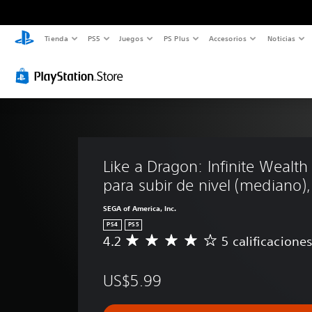
Tienda
PS5
Juegos
PS Plus
Accesorios
Noticias
Like a Dragon: Infinite Wealth
para subir de nivel (mediano)
SEGA of America, Inc.
PS4
PS5
4.2
5 calificacione
C
a
l
US$5.99
i
f
i