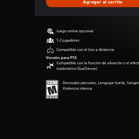
Agregar al carrito
c
a
c
i
ó
Juego online opcional
n
p
1-2 jugadores
r
Compatible con el Uso a distancia
o
m
Versión para PS5
Compatible con la función de vibración y el efecto
e
inalámbrico DualSense)
d
i
o
Desnudos parciales, Lenguaje fuerte, Sangr
:
Violencia intensa
4
.
2
e
s
t
r
e