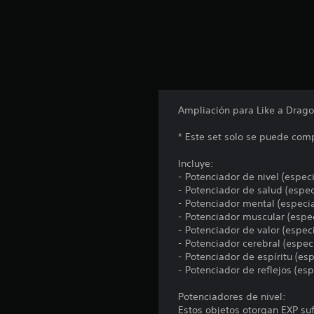
t
o
t
a
l
d
e
5
Ampliación para Like a Dragon
c
a
* Este set solo se puede com
l
i
Incluye:
f
- Potenciador de nivel (espec
i
- Potenciador de salud (espec
c
- Potenciador mental (especia
a
- Potenciador muscular (espec
c
- Potenciador de valor (espec
i
- Potenciador cerebral (espec
o
- Potenciador de espíritu (esp
n
- Potenciador de reflejos (esp
e
s
Potenciadores de nivel:
Estos objetos otorgan EXP suf