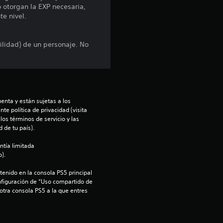
 otorgan la EXP necesaria,
o
te nivel.
:
ilidad) de un personaje. No
4
.
2
enta y están sujetas a los 
te política de privacidad (visita 
e
os términos de servicio y las 
 de tu país).
s
ntía limitada 
).
t
enido en la consola PS5 principal 
r
nfiguración de “Uso compartido de 
 otra consola PS5 a la que entres 
e