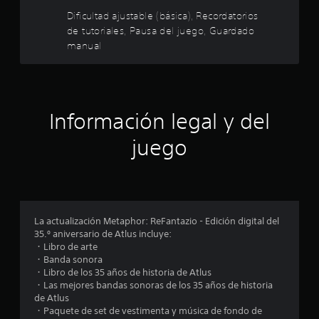
n
s
m
Dificultad ajustable (básica), Recordatorios
a
e
P
p
l
de tutoriales, Pausa del juego, Guardado
u
l
g
manual
c
e
e
u
d
t
n
i
e
o
a
s
s
s
n
r
.
o
e
Información legal y del
p
v
c
c
i
juego
i
s
o
o
a
n
r
e
e
l
s
a
s
p
i
La actualización Metaphor: ReFantazio - Edición digital del
a
n
t
35.º aniversario de Atlus incluye:
r
f
・Libro de arte
a
o
r
・Banda sonora
i
r
・Libro de los 35 años de historia de Atlus
n
m
e
・Las mejores bandas sonoras de los 35 años de historia
v
a
de Atlus
e
c
l
・Paquete de set de vestimenta y música de fondo de
r
i