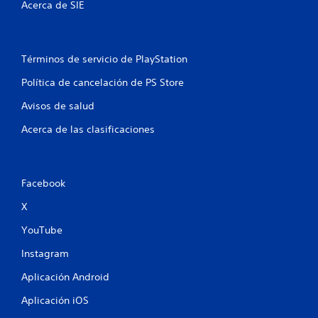
Acerca de SIE
e
p
g
l
o
a
e
z
n
Términos de servicio de PlayStation
a
c
r
Política de cancelación de PS Store
u
t
a
e
Avisos de salud
l
p
q
o
Acerca de las clasificaciones
u
r
i
l
e
o
r
s
Facebook
m
m
o
e
X
m
n
e
ú
YouTube
n
s
t
Instagram
s
o
i
d
Aplicación Android
n
u
m
Aplicación iOS
r
a
a
n