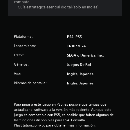
combate
t
ó
l
・Guía estratégica esencial digital (solo en inglés)
i
n
r
d
a
l
e
o
t
s
s
u
j
t
Plataforma:
PS4, PS5
o
e
o
y
Lanzamiento:
11/10/2024
r
s
n
i
t
Editor:
SEGA of America, Inc.
a
i
u
l
Géneros:
Juegos De Rol
c
d
k
n
e
Voz:
Inglés, Japonés
s
l
.
t
g
Idiomas de pantalla:
Inglés, Japonés
a
o
m
S
e
e
t
p
Para jugar a este juego en PS5, es posible que tengas que 
p
l
actualizar el software a la versión más reciente. Aunque este 
u
a
a
juego es compatible con PS5, es posible que falten algunas de 
e
y
las funciones disponibles para PS4. Consulta 
d
e
l
PlayStation.com/bc para obtener más información.
e
n