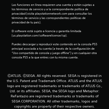
j
c
d
Las funciones en línea requieren una cuenta y están sujetas a 
u
u
los términos de servicio y a la correspondiente política de 
a
privacidad (visita playstationnetwork.com para consultar los 
g
e
l
términos de servicio y las correspondientes políticas de 
a
q
privacidad de tu país).
3
r
u
s
i
El software está sujeto a licencia y garantía limitada 
4
i
e
(us.playstation.com/softwarelicense/sp).
n
r
c
m
m
Puedes descargar y reproducir este contenido en la consola PS5 
a
o
principal asociada a tu cuenta (a través de la configuración de 
a
m
n
“Uso compartido de consola y juego offline”) y en cualquier otra 
e
consola PS5 a la que entres con tu misma cuenta.
t
l
n
e
t
n
i
o
e
.
ⒸATLUS. ⒸSEGA. All rights reserved. SEGA is registered in
f
r
the U.S. Patent and Trademark Office. ATLUS and the ATLUS
p
P
i
logo are registered trademarks or trademarks of ATLUS Co.,
u
a
Ltd. or its affiliates. SEGA, the SEGA logo and Metaphor:
l
c
u
ReFantazio are registered trademarks or trademarks of
s
s
SEGA CORPORATION. All other trademarks, logos and
a
a
a
d
copyrights are property of their respective owners.