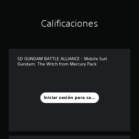
t
r
e
Calificaciones
l
l
a
s
e
n
u
SD GUNDAM BATTLE ALLIANCE - Mobile Suit
n
Gundam: The Witch from Mercury Pack
t
o
t
a
l
d
Iniciar sesión para calificar
e
6
c
a
l
i
f