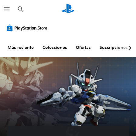
B
u
s
c
a
r
Más reciente
Colecciones
Ofertas
Suscripciones