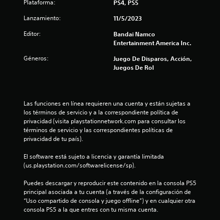
Plataforma:
PS4, PS5
c
Lanzamiento:
11/5/2023
i
Editor:
Bandai Namco
n
Entertainment America Inc.
c
Géneros:
Juego De Disparos, Acción,
Juegos De Rol
o
e
Las funciones en línea requieren una cuenta y están sujetas a 
s
los términos de servicio y a la correspondiente política de 
privacidad (visita playstationnetwork.com para consultar los 
términos de servicio y las correspondientes políticas de 
t
privacidad de tu país).
r
El software está sujeto a licencia y garantía limitada 
(us.playstation.com/softwarelicense/sp).
e
Puedes descargar y reproducir este contenido en la consola PS5 
l
principal asociada a tu cuenta (a través de la configuración de 
“Uso compartido de consola y juego offline”) y en cualquier otra 
l
consola PS5 a la que entres con tu misma cuenta.