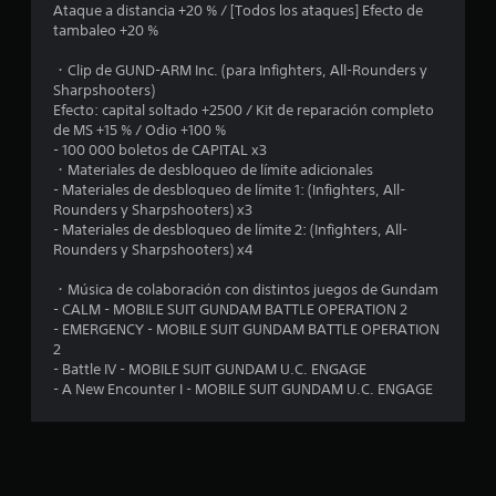
Ataque a distancia +20 % / [Todos los ataques] Efecto de
3
tambaleo +20 %
e
・Clip de GUND-ARM Inc. (para Infighters, All-Rounders y
Sharpshooters)
s
Efecto: capital soltado +2500 / Kit de reparación completo
de MS +15 % / Odio +100 %
t
- 100 000 boletos de CAPITAL x3
・Materiales de desbloqueo de límite adicionales
r
- Materiales de desbloqueo de límite 1: (Infighters, All-
Rounders y Sharpshooters) x3
e
- Materiales de desbloqueo de límite 2: (Infighters, All-
Rounders y Sharpshooters) x4
l
・Música de colaboración con distintos juegos de Gundam
l
- CALM - MOBILE SUIT GUNDAM BATTLE OPERATION 2
- EMERGENCY - MOBILE SUIT GUNDAM BATTLE OPERATION
a
2
- Battle IV - MOBILE SUIT GUNDAM U.C. ENGAGE
s
- A New Encounter I - MOBILE SUIT GUNDAM U.C. ENGAGE
d
e