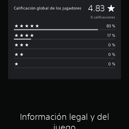
i
C
c
4.83
Calificación global de los jugadores
a
a
c
6 calificaciones
i
83 %
o
l
n
17 %
e
i
s
0 %
f
0 %
i
0 %
c
a
c
i
ó
Información legal y del
n
juego