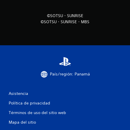
a
s
©SOTSU・SUNRISE
©SOTSU・SUNRISE・MBS
e
n
u
n
t
País/región: Panamá
o
t
Asistencia
a
Política de privacidad
l
Términos de uso del sitio web
d
Mapa del sitio