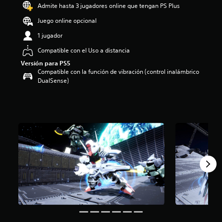
Admite hasta 3 jugadores online que tengan PS Plus
i
o
Juego online opcional
:
4
1 jugador
.
Compatible con el Uso a distancia
8
3
Versión para PS5
e
Compatible con la función de vibración (control inalámbrico
s
DualSense)
t
r
e
l
l
a
s
d
e
c
i
n
c
o
e
s