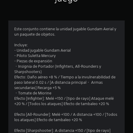
p
r
o
Este conjunto contiene la unidad jugable Gundam Aerial y
un paquete de objetos.
m
Incluye:
e
- Unidad jugable Gundam Aerial
- Piloto Suletta Mercury
d
- Piezas de expansión
・Insignia de Portador (Infighters, All-Rounders y
i
Sharpshooters)
Efecto: Daño aéreo +8 % / Tiempo a la invulnerabilidad de
o
paso lateral 0.02 s / [A distancia principal・ Armas
secundarias] Recarga +5 %
:
・Tomate de Miorine
Efecto [Infighter]: Melé +150 / [tipo de rayo] Ataque melé
4
+20 % / [Todos los ataques] Efecto de tambaleo +20 %
.
Efecto [All-Rounder]: Melé +100 / A distancia +100 / [Todos
los ataques] Efecto de tambaleo +20 %
8
Efecto [Sharpshooter]: A distancia +150 / [tipo de rayo]