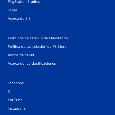
e
PlayStation Studios
6
Legal
Acerca de SIE
c
a
l
Términos de servicio de PlayStation
Política de cancelación de PS Store
i
Avisos de salud
f
Acerca de las clasificaciones
i
c
Facebook
a
X
c
YouTube
i
Instagram