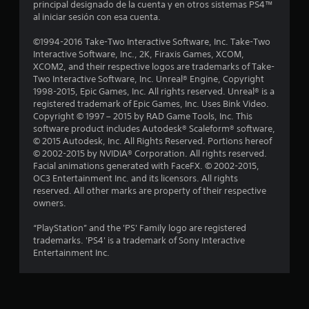
l
principal designado de la cuenta y en otros sistemas PS4™
al iniciar sesión con esa cuenta.
a
©1994-2016 Take-Two Interactive Software, Inc. Take-Two
s
Interactive Software, Inc., 2K, Firaxis Games, XCOM,
XCOM2, and their respective logos are trademarks of Take-
d
Two Interactive Software, Inc. Unreal® Engine, Copyright
1998-2015, Epic Games, Inc. All rights reserved. Unreal® is a
e
registered trademark of Epic Games, Inc. Uses Bink Video.
Copyright © 1997 – 2015 by RAD Game Tools, Inc. This
c
software product includes Autodesk® Scaleform® software,
© 2015 Autodesk, Inc. All Rights Reserved. Portions hereof
i
© 2002-2015 by NVIDIA® Corporation. All rights reserved.
Facial animations generated with FaceFX. © 2002-2015,
n
OC3 Entertainment Inc. and its licensors. All rights
reserved. All other marks are property of their respective
c
owners.
o
“PlayStation” and the 'PS' Family logo are registered
trademarks. 'PS4' is a trademark of Sony Interactive
e
Entertainment Inc.
s