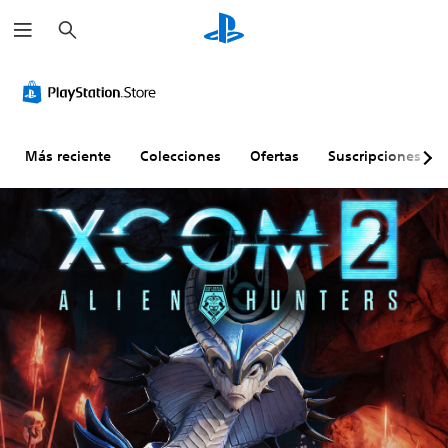
B
u
s
c
a
r
Más reciente
Colecciones
Ofertas
Suscripciones