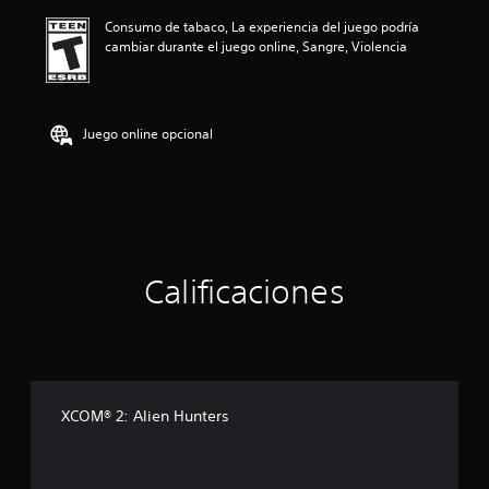
ó
Consumo de tabaco, La experiencia del juego podría
n
cambiar durante el juego online, Sangre, Violencia
p
r
o
m
e
Juego online opcional
d
i
o
:
4
.
0
Calificaciones
4
e
s
t
r
e
l
XCOM® 2: Alien Hunters
l
a
s
d