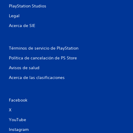
PlayStation Studios
t
Legal
a
Acerca de SIE
l
d
Términos de servicio de PlayStation
e
Política de cancelación de PS Store
3
Avisos de salud
7
Acerca de las clasificaciones
9
c
Facebook
a
X
l
YouTube
i
Instagram