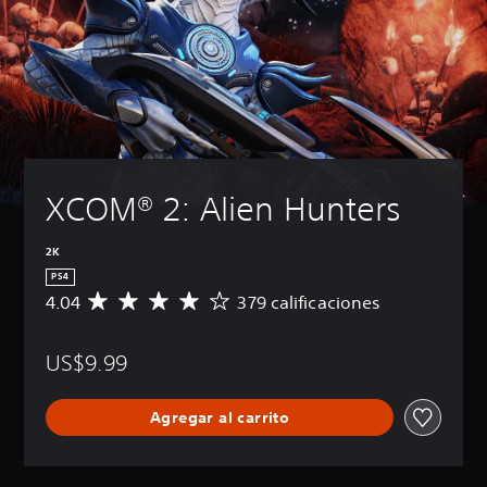
XCOM® 2: Alien Hunters
2K
PS4
4.04
379 calificaciones
C
a
l
US$9.99
i
f
i
Agregar al carrito
c
a
c
i