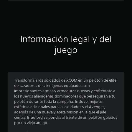
a
e
3
c
7
9
i
c
a
ó
l
Información legal y del
i
n
f
juego
i
p
c
a
r
c
i
o
o
Transforma a los soldados de XCOM en un pelotón de élite
n
de cazadores de alienígenas equipados con
m
e
impresionantes armas y armaduras nuevas y enfréntate a
s
los nuevos alienígenas dominadores que perseguirán a tu
e
pelotón durante toda la campaña. Incluye mejoras
estéticas adicionales para los soldados y el Avenger,
d
además de una nueva y épica misión en la que el jefe
central Bradford se pondrá al frente de un pelotón guiados
i
por un viejo amigo.