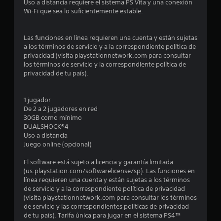
o
Uso a distancia requiere el sistema PS Vita y una conexión
Wi-Fi que sea lo suficientemente estable.
:
4
Las funciones en línea requieren una cuenta y están sujetas
a los términos de servicio y a la correspondiente política de
.
privacidad (visita playstationnetwork.com para consultar
los términos de servicio y la correspondiente política de
0
privacidad de tu país).
4
1 jugador
De 2 a 2 jugadores en red
e
30GB como mínimo
DUALSHOCK®4
s
Uso a distancia
Juego online (opcional)
t
El software está sujeto a licencia y garantía limitada
r
(us.playstation.com/softwarelicense/sp). Las funciones en
línea requieren una cuenta y están sujetas a los términos
e
de servicio y a la correspondiente política de privacidad
(visita playstationnetwork.com para consultar los términos
l
de servicio y las correspondientes políticas de privacidad
de tu país). Tarifa única para jugar en el sistema PS4™