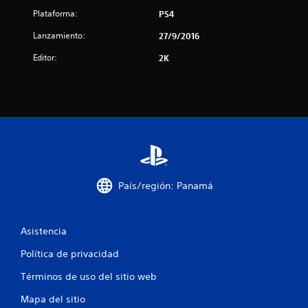
t
Plataforma:
PS4
r
Lanzamiento:
27/9/2016
e
Editor:
2K
l
l
a
s
e
País/región: Panamá
n
u
Asistencia
n
Política de privacidad
t
Términos de uso del sitio web
Mapa del sitio
o