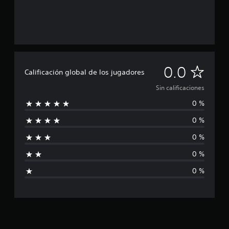
S
0.0
Calificación global de los jugadores
i
Sin calificaciones
0 %
n
0 %
c
0 %
a
0 %
l
0 %
i
f
i