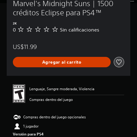
Marvel's Midnight Suns | 1500 
créditos Eclipse para PS4™
2K
0
Sin calificaciones
S
i
n
US$11.99
c
a
l
Agregar al carrito
i
f
i
c
a
Lenguaje, Sangre moderada, Violencia
c
i
Compras dentro del juego
o
n
e
Compras dentro del juego opcionales
s
1 jugador
Versión para PS4