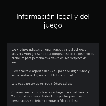
c
a
Información legal y del
c
juego
i
o
n
Los créditos Eclipse son una moneda virtual del juego
Marvel's Midnight Suns para comprar aspectos cosméticos
e
prémium para personajes a través del Marketplace del
juego.
s
¡Personaliza el aspecto de tu equipo de Midnight Suns y
lucha contra las legiones de Lilith con estilo!
Este paquete contiene 1500 créditos Eclipse.
Quienes cuenten con la edición Legendary o el Pase de
Temporada ya tienen todos los aspectos prémium de
personajes y no deben comprar créditos Eclipse.