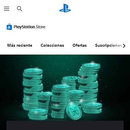
B
u
s
c
a
r
Más reciente
Colecciones
Ofertas
Suscripciones