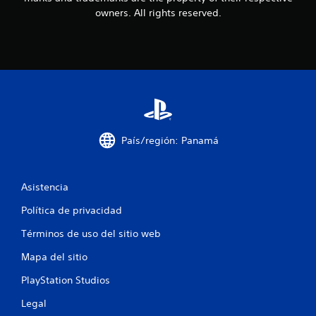
s
owners. All rights reserved.
d
e
c
i
n
País/región: Panamá
c
Asistencia
o
Política de privacidad
e
Términos de uso del sitio web
s
Mapa del sitio
t
PlayStation Studios
r
Legal