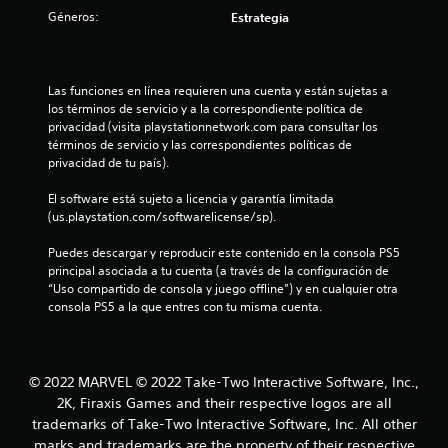
4
Géneros:
Estrategia
.
3
Las funciones en línea requieren una cuenta y están sujetas a 
los términos de servicio y a la correspondiente política de 
3
privacidad (visita playstationnetwork.com para consultar los 
términos de servicio y las correspondientes políticas de 
privacidad de tu país).
e
El software está sujeto a licencia y garantía limitada 
s
(us.playstation.com/softwarelicense/sp).
t
Puedes descargar y reproducir este contenido en la consola PS5 
principal asociada a tu cuenta (a través de la configuración de 
r
“Uso compartido de consola y juego offline”) y en cualquier otra 
consola PS5 a la que entres con tu misma cuenta.
e
l
© 2022 MARVEL © 2022 Take-Two Interactive Software, Inc.,
l
2K, Firaxis Games and their respective logos are all
a
trademarks of Take-Two Interactive Software, Inc. All other
marks and trademarks are the property of their respective