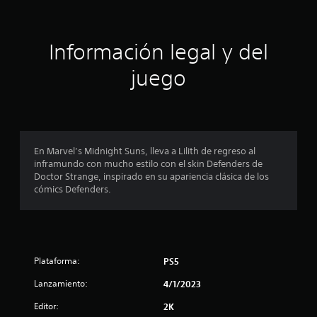
i
i
c
a
ó
c
Información legal y del
i
n
o
juego
n
e
p
s
r
o
En Marvel’s Midnight Suns, lleva a Lilith de regreso al
inframundo con mucho estilo con el skin Defenders de
m
Doctor Strange, inspirado en su apariencia clásica de los
cómics Defenders.
e
d
i
Plataforma:
PS5
o
Lanzamiento:
4/1/2023
:
Editor:
2K