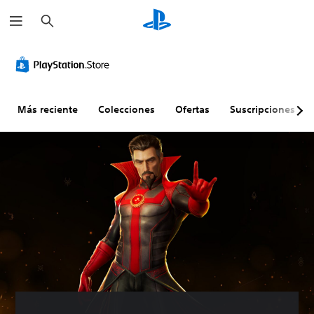
B
u
s
c
a
r
Más reciente
Colecciones
Ofertas
Suscripciones