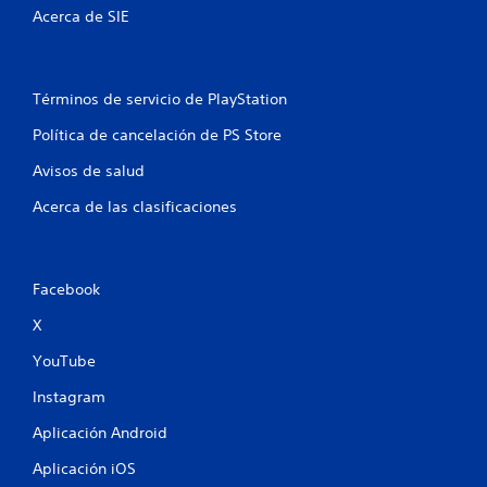
e
Acerca de SIE
l
l
Términos de servicio de PlayStation
a
Política de cancelación de PS Store
s
Avisos de salud
Acerca de las clasificaciones
e
n
Facebook
u
X
n
YouTube
t
Instagram
o
Aplicación Android
t
Aplicación iOS