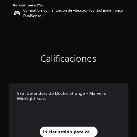
Versión para PS5
o
Compatible con la función de vibración (control inalámbrico
:
DualSense)
4
.
3
3
e
s
t
r
Calificaciones
e
l
l
a
s
d
Skin Defenders de Doctor Strange - Marvel’s
e
Midnight Suns
c
i
n
c
o
e
Iniciar sesión para calificar
s