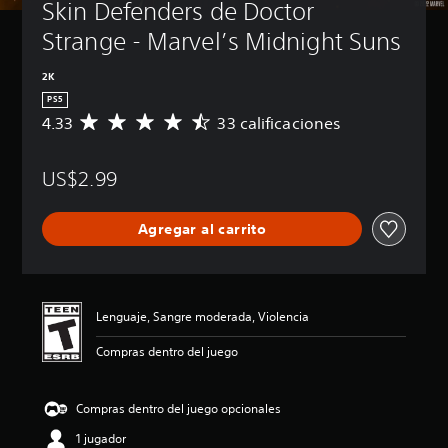
Skin Defenders de Doctor 
Strange - Marvel’s Midnight Suns
2K
PS5
4.33
33 calificaciones
C
a
l
US$2.99
i
f
i
Agregar al carrito
c
a
c
i
ó
Lenguaje, Sangre moderada, Violencia
n
p
Compras dentro del juego
r
o
m
Compras dentro del juego opcionales
e
d
1 jugador
i