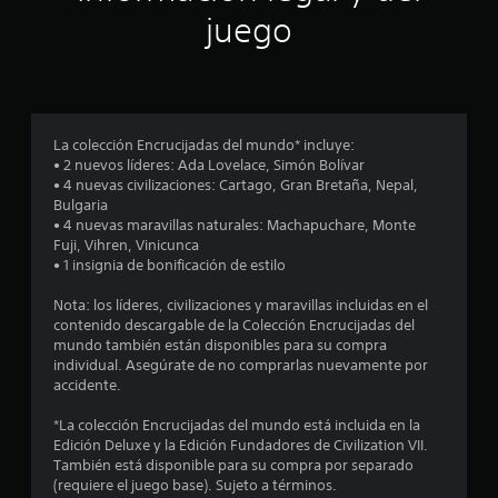
n
juego
p
r
o
La colección Encrucijadas del mundo* incluye:
• 2 nuevos líderes: Ada Lovelace, Simón Bolívar
m
• 4 nuevas civilizaciones: Cartago, Gran Bretaña, Nepal,
Bulgaria
e
• 4 nuevas maravillas naturales: Machapuchare, Monte
Fuji, Vihren, Vinicunca
d
• 1 insignia de bonificación de estilo
i
Nota: los líderes, civilizaciones y maravillas incluidas en el
contenido descargable de la Colección Encrucijadas del
o
mundo también están disponibles para su compra
individual. Asegúrate de no comprarlas nuevamente por
:
accidente.
2
*La colección Encrucijadas del mundo está incluida en la
Edición Deluxe y la Edición Fundadores de Civilization VII.
.
También está disponible para su compra por separado
(requiere el juego base). Sujeto a términos.