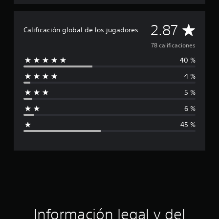
f
i
C
c
2.87
Calificación global de los jugadores
a
a
c
78 calificaciones
i
40 %
o
l
n
4 %
e
i
s
5 %
f
6 %
i
45 %
c
a
c
i
ó
Información legal y del