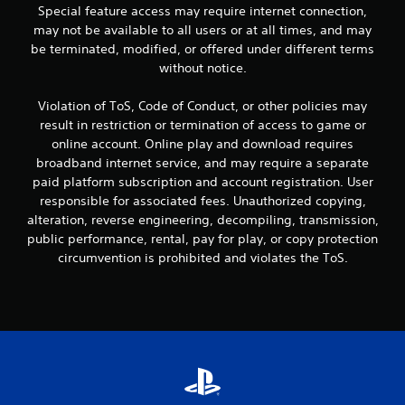
l
Special feature access may require internet connection,
may not be available to all users or at all times, and may
a
be terminated, modified, or offered under different terms
s
without notice.
e
Violation of ToS, Code of Conduct, or other policies may
result in restriction or termination of access to game or
n
online account. Online play and download requires
broadband internet service, and may require a separate
u
paid platform subscription and account registration. User
n
responsible for associated fees. Unauthorized copying,
alteration, reverse engineering, decompiling, transmission,
t
public performance, rental, pay for play, or copy protection
circumvention is prohibited and violates the ToS.
o
t
a
l