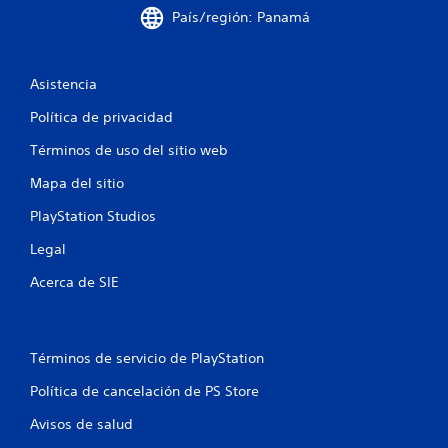
d
País/región: Panamá
e
7
Asistencia
8
Política de privacidad
c
Términos de uso del sitio web
a
Mapa del sitio
PlayStation Studios
l
Legal
i
Acerca de SIE
f
i
Términos de servicio de PlayStation
c
Política de cancelación de PS Store
a
Avisos de salud
c