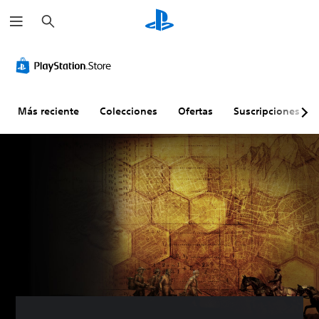
B
u
s
c
a
r
Más reciente
Colecciones
Ofertas
Suscripciones