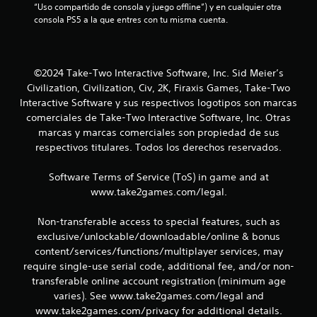
e
“Uso compartido de consola y juego offline”) y en cualquier otra 
consola PS5 a la que entres con tu misma cuenta.
c
i
©2024 Take-Two Interactive Software, Inc. Sid Meier’s
n
Civilization, Civilization, Civ, 2K, Firaxis Games, Take-Two
Interactive Software y sus respectivos logotipos son marcas
c
comerciales de Take-Two Interactive Software, Inc. Otras
marcas y marcas comerciales son propiedad de sus
o
respectivos titulares. Todos los derechos reservados.
e
Software Terms of Service (ToS) in game and at
s
www.take2games.com/legal.
t
Non-transferable access to special features, such as
exclusive/unlockable/downloadable/online & bonus
r
content/services/functions/multiplayer services, may
e
require single-use serial code, additional fee, and/or non-
transferable online account registration (minimum age
l
varies). See www.take2games.com/legal and
www.take2games.com/privacy for additional details.