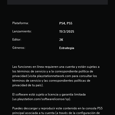
8
7
e
Plataforma:
PS4, PS5
s
Lanzamiento:
11/2/2025
Editor:
t
2K
Géneros:
Estrategia
r
e
Las funciones en línea requieren una cuenta y están sujetas a 
l
los términos de servicio y a la correspondiente política de 
privacidad (visita playstationnetwork.com para consultar los 
l
términos de servicio y las correspondientes políticas de 
privacidad de tu país).
a
El software está sujeto a licencia y garantía limitada 
s
(us.playstation.com/softwarelicense/sp).
d
Puedes descargar y reproducir este contenido en la consola PS5 
principal asociada a tu cuenta (a través de la configuración de 