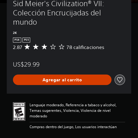
Sid Meier's Civilization® VII: 
Colección Encrucijadas del 
mundo
2K
PS4
PS5
2.87
78 calificaciones
C
a
l
US$29.99
i
f
i
Agregar al carrito
c
a
c
i
ó
Lenguaje moderado, Referencia a tabaco y alcohol,
n
Temas sugerentes, Violencia, Violencia de nivel
p
moderado
r
o
Compras dentro del juego, Los usuarios interactúan
m
e