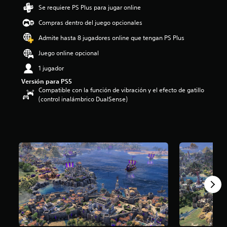
d
Se requiere PS Plus para jugar online
i
Compras dentro del juego opcionales
o
:
Admite hasta 8 jugadores online que tengan PS Plus
2
.
Juego online opcional
8
1 jugador
7
e
Versión para PS5
s
Compatible con la función de vibración y el efecto de gatillo
t
(control inalámbrico DualSense)
r
e
l
l
a
s
d
e
c
i
n
c
o
e