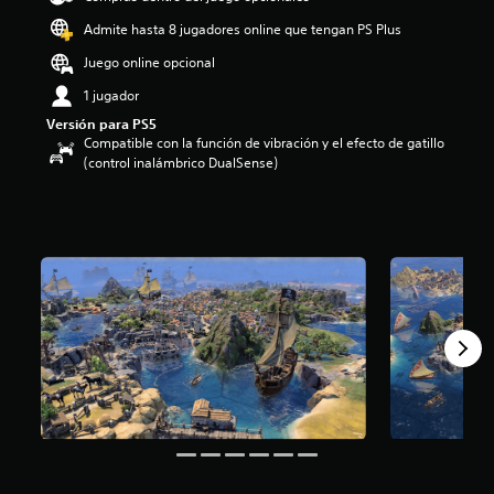
o
Admite hasta 8 jugadores online que tengan PS Plus
:
4
Juego online opcional
.
1 jugador
8
6
Versión para PS5
e
Compatible con la función de vibración y el efecto de gatillo
s
(control inalámbrico DualSense)
t
r
e
l
l
a
s
d
e
c
i
n
c
o
e
s