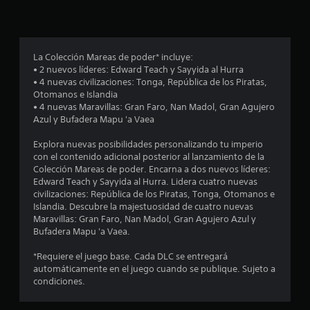
p
r
o
La Colección Mareas de poder* incluye:
• 2 nuevos líderes: Edward Teach y Sayyida al Hurra
m
• 4 nuevas civilizaciones: Tonga, República de los Piratas,
Otomanos e Islandia
e
• 4 nuevas Maravillas: Gran Faro, Nan Madol, Gran Agujero
Azul y Bufadera Mapu 'a Vaea
d
Explora nuevas posibilidades personalizando tu imperio
i
con el contenido adicional posterior al lanzamiento de la
Colección Mareas de poder. Encarna a dos nuevos líderes:
o
Edward Teach y Sayyida al Hurra. Lidera cuatro nuevas
civilizaciones: República de los Piratas, Tonga, Otomanos e
:
Islandia. Descubre la majestuosidad de cuatro nuevas
Maravillas: Gran Faro, Nan Madol, Gran Agujero Azul y
4
Bufadera Mapu 'a Vaea.
.
*Requiere el juego base. Cada DLC se entregará
automáticamente en el juego cuando se publique. Sujeto a
8
condiciones.