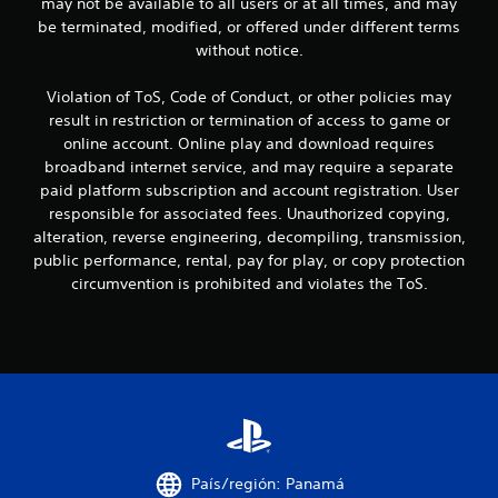
may not be available to all users or at all times, and may
be terminated, modified, or offered under different terms
s
without notice.
e
Violation of ToS, Code of Conduct, or other policies may
n
result in restriction or termination of access to game or
online account. Online play and download requires
u
broadband internet service, and may require a separate
paid platform subscription and account registration. User
n
responsible for associated fees. Unauthorized copying,
t
alteration, reverse engineering, decompiling, transmission,
public performance, rental, pay for play, or copy protection
o
circumvention is prohibited and violates the ToS.
t
a
l
d
e
País/región: Panamá