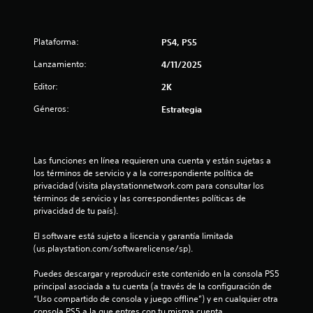
6
e
Plataforma:
PS4, PS5
s
Lanzamiento:
4/11/2025
t
Editor:
2K
r
Géneros:
Estrategia
e
l
Las funciones en línea requieren una cuenta y están sujetas a 
los términos de servicio y a la correspondiente política de 
l
privacidad (visita playstationnetwork.com para consultar los 
términos de servicio y las correspondientes políticas de 
a
privacidad de tu país).
s
El software está sujeto a licencia y garantía limitada 
(us.playstation.com/softwarelicense/sp).
d
Puedes descargar y reproducir este contenido en la consola PS5 
e
principal asociada a tu cuenta (a través de la configuración de 
“Uso compartido de consola y juego offline”) y en cualquier otra 
c
consola PS5 a la que entres con tu misma cuenta.