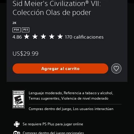
Sid Meier's Civilization® VII: 
Colección Olas de poder
2K
PS4
PS5
4.86
170 calificaciones
C
a
l
US$29.99
i
f
i
Agregar al carrito
c
a
c
i
ó
Lenguaje moderado, Referencia a tabaco y alcohol,
n
Temas sugerentes, Violencia de nivel moderado
p
r
Compras dentro del juego, Los usuarios interactúan
o
m
e
Se requiere PS Plus para jugar online
d
Compras dentro del juego opcionales
i