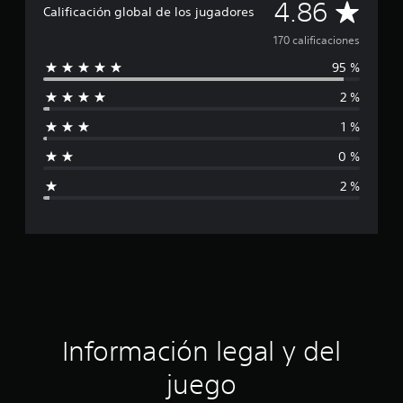
C
f
4.86
Calificación global de los jugadores
i
a
c
170 calificaciones
a
95 %
c
l
i
2 %
o
i
n
1 %
e
f
s
0 %
i
2 %
c
a
c
i
ó
Información legal y del
n
juego