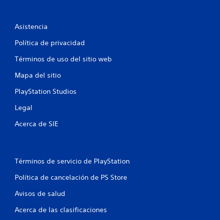
1
Asistencia
7
Política de privacidad
0
Términos de uso del sitio web
c
Mapa del sitio
a
PlayStation Studios
l
Legal
i
Acerca de SIE
f
i
Términos de servicio de PlayStation
c
Política de cancelación de PS Store
a
Avisos de salud
Acerca de las clasificaciones
c