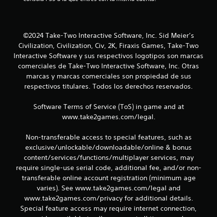
i
n
©2024 Take-Two Interactive Software, Inc. Sid Meier’s
Civilization, Civilization, Civ, 2K, Firaxis Games, Take-Two
c
Interactive Software y sus respectivos logotipos son marcas
comerciales de Take-Two Interactive Software, Inc. Otras
o
marcas y marcas comerciales son propiedad de sus
e
respectivos titulares. Todos los derechos reservados.
s
Software Terms of Service (ToS) in game and at
www.take2games.com/legal.
t
Non-transferable access to special features, such as
r
exclusive/unlockable/downloadable/online & bonus
e
content/services/functions/multiplayer services, may
require single-use serial code, additional fee, and/or non-
l
transferable online account registration (minimum age
varies). See www.take2games.com/legal and
l
www.take2games.com/privacy for additional details.
Special feature access may require internet connection,
a