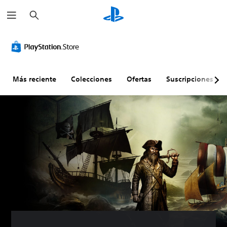
B
u
s
c
a
r
Más reciente
Colecciones
Ofertas
Suscripciones