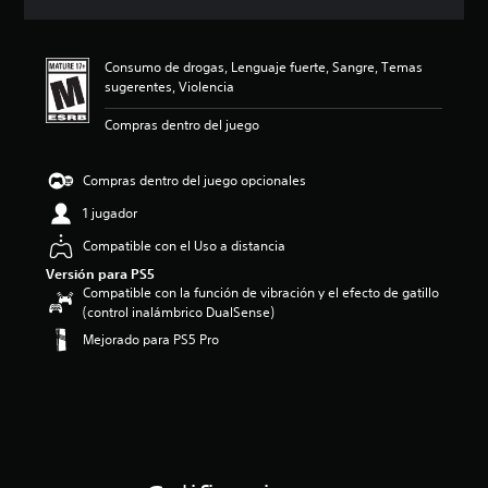
c
i
ó
Consumo de drogas, Lenguaje fuerte, Sangre, Temas
n
sugerentes, Violencia
p
r
Compras dentro del juego
o
m
e
Compras dentro del juego opcionales
d
i
1 jugador
o
Compatible con el Uso a distancia
:
4
Versión para PS5
.
Compatible con la función de vibración y el efecto de gatillo
1
(control inalámbrico DualSense)
4
Mejorado para PS5 Pro
e
s
t
r
e
l
l
a