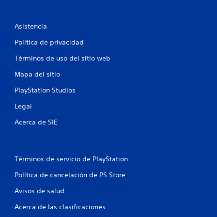
n
c
Asistencia
o
Política de privacidad
e
Términos de uso del sitio web
s
Mapa del sitio
t
PlayStation Studios
r
Legal
Acerca de SIE
e
l
Términos de servicio de PlayStation
l
Política de cancelación de PS Store
a
Avisos de salud
s
Acerca de las clasificaciones