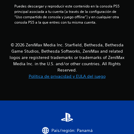
s
Puedes descargar y reproducir este contenido en la consola PS5 
t
principal asociada a tu cuenta (a través de la configuración de 
“Uso compartido de consola y juego offline”) y en cualquier otra 
r
consola PS5 a la que entres con tu misma cuenta.
e
l
© 2026 ZeniMax Media Inc. Starfield, Bethesda, Bethesda
Game Studios, Bethesda Softworks, ZeniMax and related
l
logos are registered trademarks or trademarks of ZeniMax
Media Inc. in the U.S. and/or other countries. All Rights
a
Reserved.
Política de privacidad y EULA del juego
s
d
e
c
i
País/región: Panamá