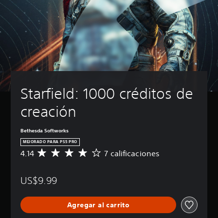
Starfield: 1000 créditos de 
creación
Bethesda Softworks
MEJORADO PARA PS5 PRO
4.14
7 calificaciones
C
a
l
US$9.99
i
f
i
Agregar al carrito
c
a