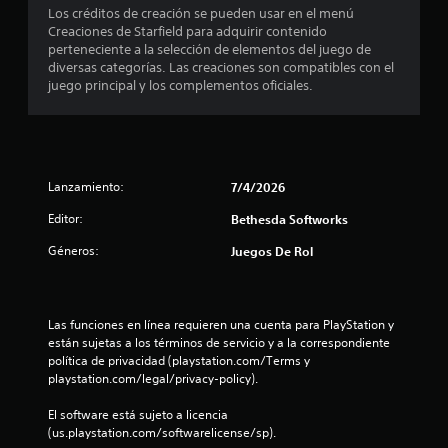
o
Los créditos de creación se pueden usar en el menú
Creaciones de Starfield para adquirir contenido
m
perteneciente a la selección de elementos del juego de
diversas categorías. Las creaciones son compatibles con el
e
juego principal y los complementos oficiales.
d
i
Lanzamiento:
7/4/2026
o
Editor:
Bethesda Softworks
:
Géneros:
Juegos De Rol
4
.
Las funciones en línea requieren una cuenta para PlayStation y 
1
están sujetas a los términos de servicio y a la correspondiente 
política de privacidad (playstation.com/Terms y 
4
playstation.com/legal/privacy-policy).
e
El software está sujeto a licencia 
(us.playstation.com/softwarelicense/sp).