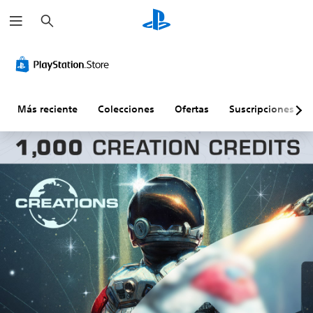
B
u
s
c
a
r
Más reciente
Colecciones
Ofertas
Suscripciones