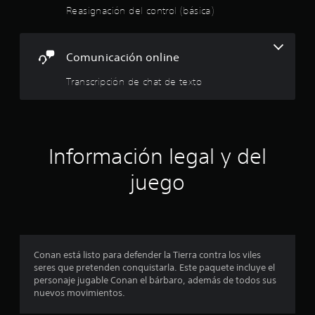
s
u
Reasignación del control (básica)
i
.
e
g
s
n
4
e
a
Comunicación online
p
c
7
u
i
Transcripción de chat de texto
e
ó
e
d
n
a
.
s
n
o
t
í
Información legal y del
r
l
r
juego
o
s
e
s
o
l
n
i
l
Conan está listo para defender la Tierra contra los viles
d
seres que pretenden conquistarla. Este paquete incluye el
o
a
personaje jugable Conan el bárbaro, además de todos sus
s
nuevos movimientos.
a
s
t