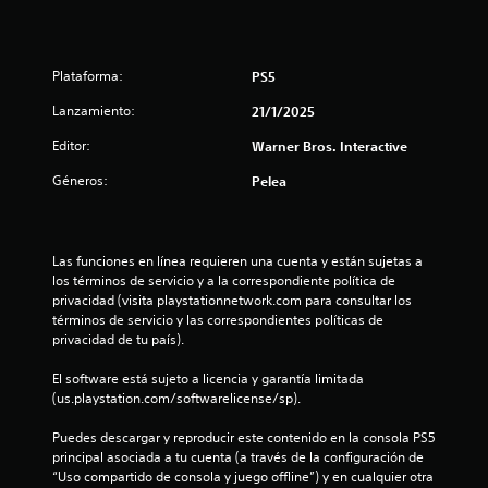
u
d
a
l
e
r
Plataforma:
PS5
e
c
Lanzamiento:
21/1/2025
d
e
i
Editor:
Warner Bros. Interactive
d
o
Géneros:
Pelea
n
r
.
c
Las funciones en línea requieren una cuenta y están sujetas a 
o
los términos de servicio y a la correspondiente política de 
privacidad (visita playstationnetwork.com para consultar los 
e
términos de servicio y las correspondientes políticas de 
privacidad de tu país).
s
El software está sujeto a licencia y garantía limitada 
t
(us.playstation.com/softwarelicense/sp).
r
Puedes descargar y reproducir este contenido en la consola PS5 
principal asociada a tu cuenta (a través de la configuración de 
e
“Uso compartido de consola y juego offline”) y en cualquier otra 