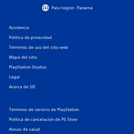
l
País/región: Panamá
d
e
Asistencia
6
Política de privacidad
Términos de uso del sitio web
9
Mapa del sitio
6
PlayStation Studios
c
Legal
a
Acerca de SIE
l
i
Términos de servicio de PlayStation
f
Política de cancelación de PS Store
i
Avisos de salud