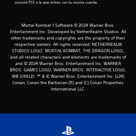
consola PS5 a la que entres con tu misma cuenta.
l
l
Mortal Kombat 1 Software © 2024 Warner Bros.
a
Entertainment Inc. Developed by NetherRealm Studios. All
other trademarks and copyrights are the property of their
s
respective owners. All rights reserved. NETHERREALM
e
STUDIOS LOGO, MORTAL KOMBAT, THE DRAGON LOGO,
and all related characters and elements are trademarks of
n
and © 2024 Warner Bros. Entertainment Inc. WARNER
BROS. GAMES LOGO, WARNER BROS. INTERACTIVE LOGO,
u
WB SHIELD: ™ & © Warner Bros. Entertainment Inc. (s24)
Conan, Conan the Barbarian (R) and (C) Conan Properties
n
International LLC.
t
o
t
a