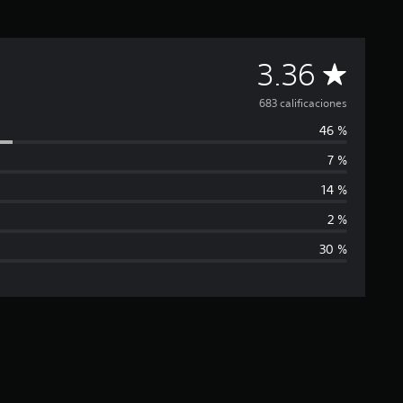
C
3.36
a
683 calificaciones
46 %
l
7 %
i
14 %
f
2 %
30 %
i
c
a
c