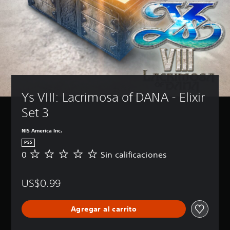
Ys VIII: Lacrimosa of DANA - Elixir 
Set 3
NIS America Inc.
PS5
0
Sin calificaciones
S
i
n
US$0.99
c
a
l
Agregar al carrito
i
f
i