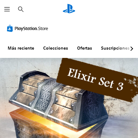
B
u
s
c
a
r
Más reciente
Colecciones
Ofertas
Suscripciones