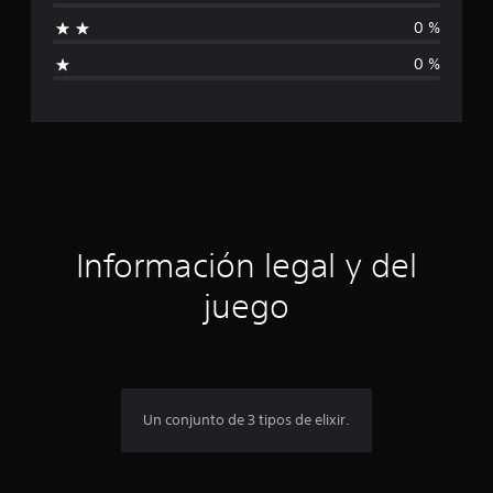
a
0 %
l
0 %
i
f
i
c
a
Información legal y del
c
juego
i
o
n
Un conjunto de 3 tipos de elixir.
e