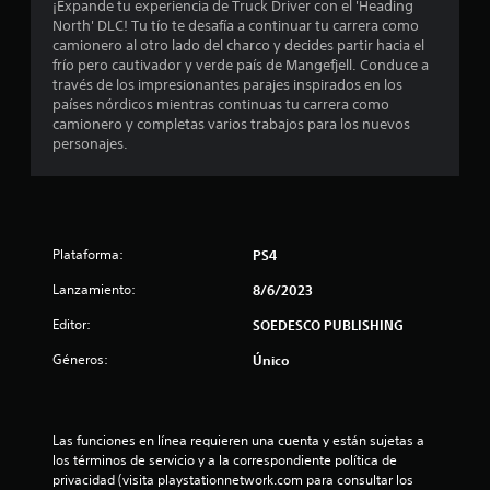
o
¡Expande tu experiencia de Truck Driver con el 'Heading
North' DLC! Tu tío te desafía a continuar tu carrera como
m
camionero al otro lado del charco y decides partir hacia el
frío pero cautivador y verde país de Mangefjell. Conduce a
e
través de los impresionantes parajes inspirados en los
países nórdicos mientras continuas tu carrera como
d
camionero y completas varios trabajos para los nuevos
personajes.
i
o
:
Plataforma:
PS4
3
Lanzamiento:
8/6/2023
.
Editor:
SOEDESCO PUBLISHING
Géneros:
8
Único
4
Las funciones en línea requieren una cuenta y están sujetas a 
e
los términos de servicio y a la correspondiente política de 
privacidad (visita playstationnetwork.com para consultar los 