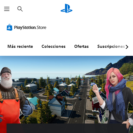
B
u
s
c
a
r
Más reciente
Colecciones
Ofertas
Suscripciones