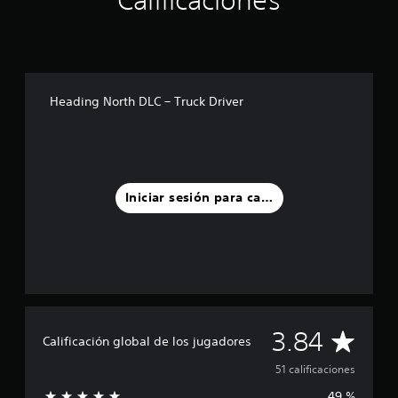
Calificaciones
t
r
e
l
l
a
Heading North DLC – Truck Driver
s
e
n
u
n
t
Iniciar sesión para calificar
o
t
a
l
d
e
5
1
C
c
3.84
Calificación global de los jugadores
a
a
l
51 calificaciones
i
49 %
f