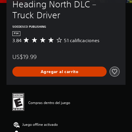
Heading North DLC – 
Truck Driver
SOEDESCO PUBLISHING
PS4
3.84
51 calificaciones
C
a
l
US$19.99
i
f
i
Agregar al carrito
c
a
c
i
ó
n
Compras dentro del juego
p
r
o
m
Juego offline activado
e
d