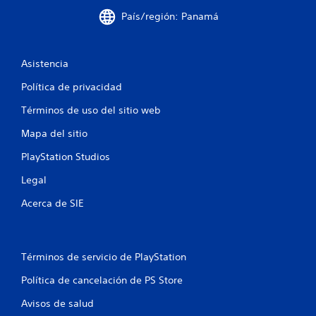
País/región: Panamá
c
o
Asistencia
e
Política de privacidad
s
Términos de uso del sitio web
t
Mapa del sitio
r
PlayStation Studios
e
Legal
l
Acerca de SIE
l
a
Términos de servicio de PlayStation
s
Política de cancelación de PS Store
Avisos de salud
e