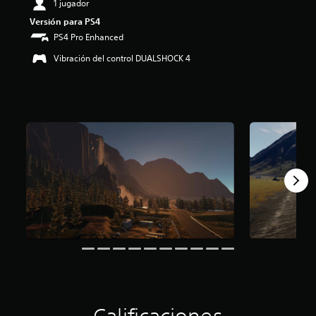
1 jugador
i
Versión para PS4
o
:
PS4 Pro Enhanced
3
Vibración del control DUALSHOCK 4
.
8
4
e
s
t
r
e
l
l
a
s
d
e
c
i
n
c
o
e
s