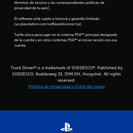
s
términos de servicio y las correspondientes políticas de 
privacidad de tu país).
t
El software está sujeto a licencia y garantía limitada 
r
(us.playstation.com/softwarelicense/sp).
e
Tarifa única para jugar en el sistema PS4™ principal designado 
de la cuenta y en otros sistemas PS4™ al iniciar sesión con esa 
l
cuenta.
l
a
Truck Driver® is a trademark of SOEDESCO®. Published by
SOEDESCO, Koddeweg 33, 3194 DH, Hoogvliet. All rights
s
reserved.
d
Política de privacidad y EULA del juego
e
c
i
n