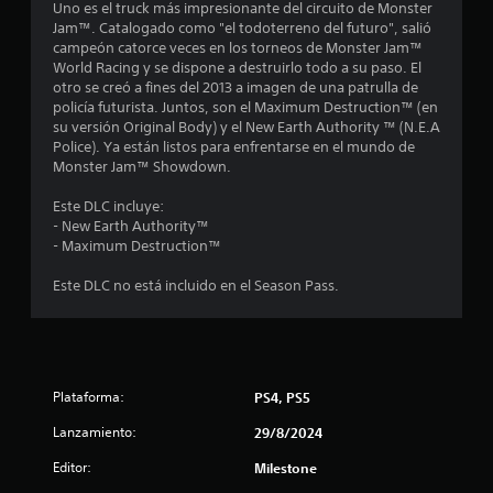
n
d
Uno es el truck más impresionante del circuito de Monster
n
n
u
Jam™. Catalogado como "el todoterreno del futuro", salió
e
c
campeón catorce veces en los torneos de Monster Jam™
c
c
i
World Racing y se dispone a destruirlo todo a su paso. El
e
r
otro se creó a fines del 2013 a imagen de una patrulla de
o
s
l
policía futurista. Juntos, son el Maximum Destruction™ (en
i
a
su versión Original Body) y el New Earth Authority ™ (N.E.A
e
d
v
Police). Ya están listos para enfrentarse en el mundo de
a
e
Monster Jam™ Showdown.
d
l
s
d
o
Este DLC incluye:
e
c
t
- New Earth Authority™
p
i
- Maximum Destruction™
u
d
r
l
a
Este DLC no está incluido en el Season Pass.
s
d
e
a
g
r
e
l
l
n
o
e
l
Plataforma:
PS4, PS5
s
r
b
a
a
Lanzamiento:
29/8/2024
o
l
t
d
Editor:
Milestone
s
o
e