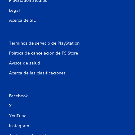
j
PlayStation Studios
n
o
u
Legal
n
g
e
t
a
Acerca de SIE
r
r
s
o
s
l
i
e
n
Términos de servicio de PlayStation
s
p
Política de cancelación de PS Store
u
P
l
u
Avisos de salud
e
s
d
a
Acerca de las clasificaciones
e
c
s
i
r
o
e
Facebook
n
v
e
i
X
s
s
s
a
YouTube
r
i
Instagram
l
m
o
u