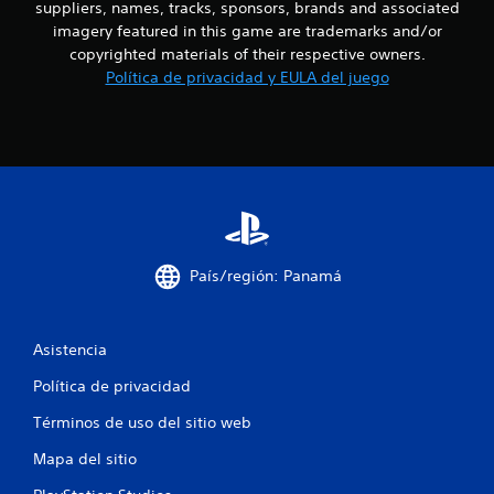
suppliers, names, tracks, sponsors, brands and associated
l
e
3
í
p
imagery featured in this game are trademarks and/or
m
l
copyrighted materials of their respective owners.
c
i
a
Política de privacidad y EULA del juego
t
y
a
e
.
d
l
e
R
t
i
e
i
c
e
f
o
m
p
r
i
o
d
País/región: Panamá
.
a
c
t
o
a
S
Asistencia
r
e
c
i
p
Política de privacidad
o
u
i
Términos de uso del sitio web
s
e
d
d
Mapa del sitio
o
e
e
c