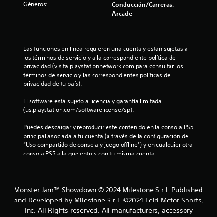
n
l
Géneros:
Conducción/Carreras,
e
e
j
Arcade
s
u
n
r
e
á
g
u
p
o
Las funciones en línea requieren una cuenta y están sujetas a 
i
p
los términos de servicio y a la correspondiente política de 
n
d
a
privacidad (visita playstationnetwork.com para consultar los 
a
r
términos de servicio y las correspondientes políticas de 
t
m
a
privacidad de tu país).
e
r
o
n
a
El software está sujeto a licencia y garantía limitada 
t
l
(us.playstation.com/softwarelicense/sp).
t
e
e
o
n
Puedes descargar y reproducir este contenido en la consola PS5 
a
d
t
principal asociada a tu cuenta (a través de la configuración de 
e
i
“Uso compartido de consola y juego offline”) y en cualquier otra 
l
n
z
consola PS5 a la que entres con tu misma cuenta.
t
a
d
r
r
o
e
d
l
e
Monster Jam™ Showdown © 2024 Milestone S.r.l. Published
e
g
and Developed by Milestone S.r.l. ©2024 Feld Motor Sports,
u
a
1
Inc. All Rights reserved. All manufacturers, accessory
n
m