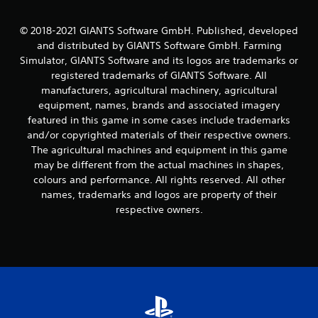
a
© 2018-2021 GIANTS Software GmbH. Published, developed
s
and distributed by GIANTS Software GmbH. Farming
Simulator, GIANTS Software and its logos are trademarks or
d
registered trademarks of GIANTS Software. All
e
manufacturers, agricultural machinery, agricultural
equipment, names, brands and associated imagery
c
featured in this game in some cases include trademarks
and/or copyrighted materials of their respective owners.
i
The agricultural machines and equipment in this game
may be different from the actual machines in shapes,
n
colours and performance. All rights reserved. All other
c
names, trademarks and logos are property of their
respective owners.
o
e
s
t