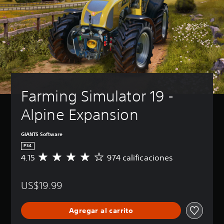
Farming Simulator 19 - 
Alpine Expansion
GIANTS Software
PS4
4.15
974 calificaciones
C
a
l
US$19.99
i
f
i
Agregar al carrito
c
a