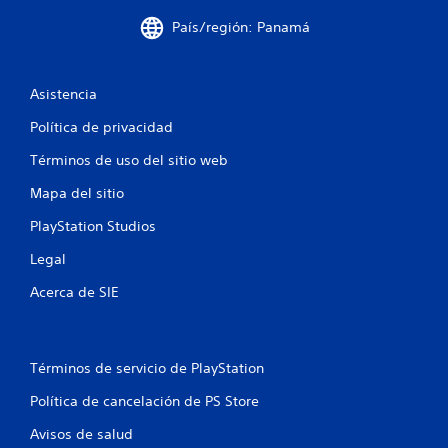
r
País/región: Panamá
e
l
Asistencia
l
Política de privacidad
a
Términos de uso del sitio web
s
Mapa del sitio
PlayStation Studios
e
Legal
n
Acerca de SIE
u
n
Términos de servicio de PlayStation
t
Política de cancelación de PS Store
o
Avisos de salud