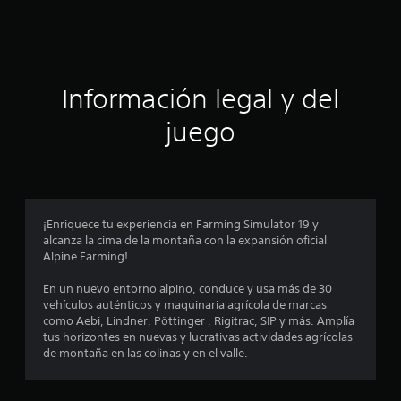
c
i
ó
Información legal y del
n
juego
p
r
o
¡Enriquece tu experiencia en Farming Simulator 19 y
alcanza la cima de la montaña con la expansión oficial
m
Alpine Farming!
e
En un nuevo entorno alpino, conduce y usa más de 30
vehículos auténticos y maquinaria agrícola de marcas
d
como Aebi, Lindner, Pöttinger , Rigitrac, SIP y más. Amplía
tus horizontes en nuevas y lucrativas actividades agrícolas
i
de montaña en las colinas y en el valle.
o