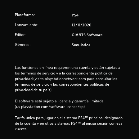
:
Plataforma:
PS4
4
Lanzamiento:
12/11/2020
.
Editor:
GIANTS Software
1
Géneros:
Simulador
5
e
Las funciones en línea requieren una cuenta y están sujetas a 
los términos de servicio y a la correspondiente política de 
s
privacidad (visita playstationnetwork.com para consultar los 
términos de servicio y las correspondientes políticas de 
t
privacidad de tu país).
r
El software está sujeto a licencia y garantía limitada 
(us.playstation.com/softwarelicense/sp).
e
Tarifa única para jugar en el sistema PS4™ principal designado 
l
de la cuenta y en otros sistemas PS4™ al iniciar sesión con esa 
cuenta.
l