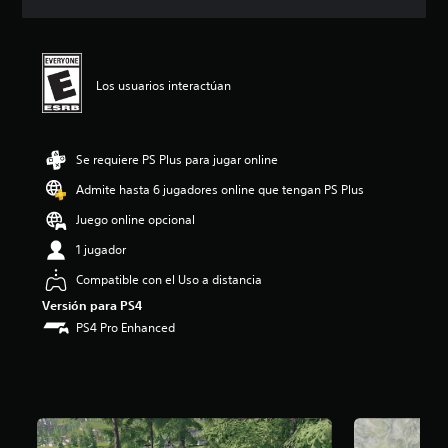
c
i
ó
n
p
Los usuarios interactúan
r
o
m
e
Se requiere PS Plus para jugar online
d
Admite hasta 6 jugadores online que tengan PS Plus
i
o
Juego online opcional
:
4
1 jugador
.
Compatible con el Uso a distancia
1
5
Versión para PS4
e
PS4 Pro Enhanced
s
t
r
e
l
l
a