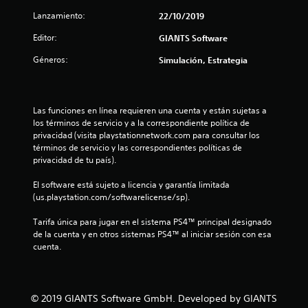
4
Lanzamiento:
22/10/2019
.
Editor:
GIANTS Software
Géneros:
2
Simulación, Estrategia
9
Las funciones en línea requieren una cuenta y están sujetas a 
e
los términos de servicio y a la correspondiente política de 
privacidad (visita playstationnetwork.com para consultar los 
s
términos de servicio y las correspondientes políticas de 
privacidad de tu país).
t
El software está sujeto a licencia y garantía limitada 
r
(us.playstation.com/softwarelicense/sp).
e
Tarifa única para jugar en el sistema PS4™ principal designado 
de la cuenta y en otros sistemas PS4™ al iniciar sesión con esa 
l
cuenta.
l
a
© 2019 GIANTS Software GmbH. Developed by GIANTS