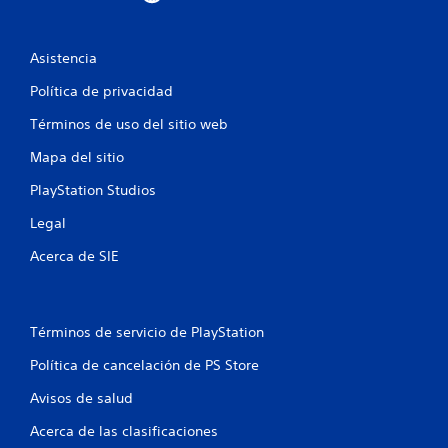
e
l
Asistencia
l
Política de privacidad
a
Términos de uso del sitio web
s
Mapa del sitio
PlayStation Studios
e
Legal
n
Acerca de SIE
u
n
Términos de servicio de PlayStation
t
Política de cancelación de PS Store
o
Avisos de salud
t
Acerca de las clasificaciones