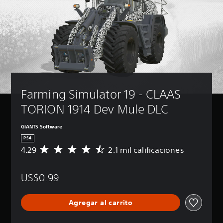
Farming Simulator 19 - CLAAS 
TORION 1914 Dev Mule DLC
GIANTS Software
PS4
4.29
2.1 mil calificaciones
C
a
l
US$0.99
i
f
i
Agregar al carrito
c
a
c