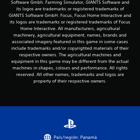
Software Gmbh. Farming Simulator, GIANTS Software and
s
its logos are trademarks or registered trademarks of
d
GIANTS Software GmbH. Focus, Focus Home Interactive and
its logos are trademarks or registered trademarks of Focus
e
Home Interactive. All manufacturers, agricultural
machinery, agricultural equipment, names, brands and
c
associated imagery featured in this game in some cases
include trademarks and/or copyrighted materials of their
i
respective owners. The agricultural machines and
n
equipment in this game may be different from the actual
machines in shapes, colours and performance. All rights
c
reserved. All other names, trademarks and logos are
property of their respective owners.
o
e
s
t
r
País/región: Panamá