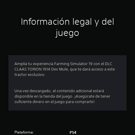
i
ó
Información legal y del
n
juego
p
r
o
Amplía tu experiencia Farming Simulator 19 con el DLC
CLAAS TORION 1914 Dev Mule, que te dará acceso a este
m
tractor exclusivo.
e
Una vez descargado, el contenido adicional estará
d
disponible en la tienda del juego. ¡Asegúrate de tener
suficiente dinero en el juego para comprarlo!
i
o
:
Plataforma:
PS4