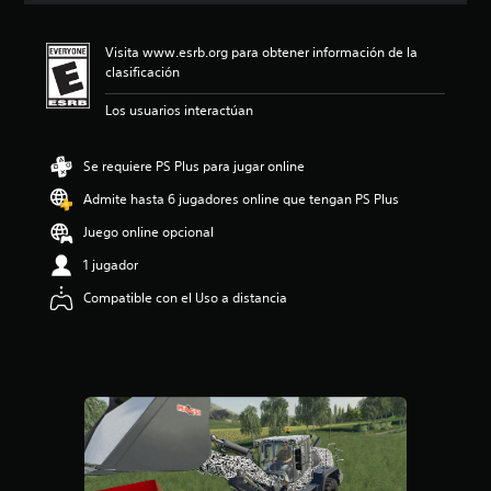
i
ó
Visita www.esrb.org para obtener información de la
n
clasificación
p
r
Los usuarios interactúan
o
m
e
Se requiere PS Plus para jugar online
d
i
Admite hasta 6 jugadores online que tengan PS Plus
o
Juego online opcional
:
4
1 jugador
.
2
Compatible con el Uso a distancia
9
e
s
t
r
e
l
l
a
s