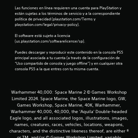
e
s
Las funciones en línea requieren una cuenta para PlayStation y 
p
están sujetas a los términos de servicio y a la correspondiente 
c
r
política de privacidad (playstation.com/Terms y 
i
playstation.com/legal/privacy-policy).
n
i
c
El software está sujeto a licencia 
i
n
(us.playstation.com/softwarelicense/sp).
p
a
c
Puedes descargar y reproducir este contenido en la consola PS5 
l
principal asociada a tu cuenta (a través de la configuración de 
e
o
“Uso compartido de consola y juego offline”) y en cualquier otra 
s
consola PS5 a la que entres con tu misma cuenta.
.
e
s
Warhammer 40,000: Space Marine 2 © Games Workshop
t
Limited 2024. Space Marine, the Space Marine logo, GW,
Games Workshop, Space Marine, 40K, Warhammer,
r
Warhammer 40,000, 40,000, the ‘Aquila' Double-headed
Eagle logo, and all associated logos, illustrations, images,
e
names, creatures, races, vehicles, locations, weapons,
l
characters, and the distinctive likeness thereof, are either ®
or TM, and/or © Games Workshop Limited, variably