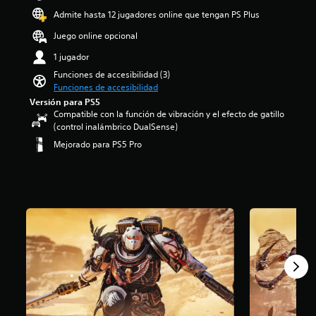
t
s
d
Admite hasta 12 jugadores online que tengan PS Plus
u
a
i
l
f
o
Juego online opcional
o
í
:
s
1 jugador
o
4
p
g
.
Funciones de accesibilidad (3)
o
e
6
Funciones de accesibilidad
r
n
3
Versión para PS5
q
e
e
Compatible con la función de vibración y el efecto de gatillo
u
r
s
(control inalámbrico DualSense)
e
a
t
Mejorado para PS5 Pro
e
l
r
l
d
e
j
e
l
u
l
l
e
j
a
g
u
s
o
e
d
n
g
e
o
o
c
i
e
i
n
l
n
c
i
c
l
g
o
u
i
e