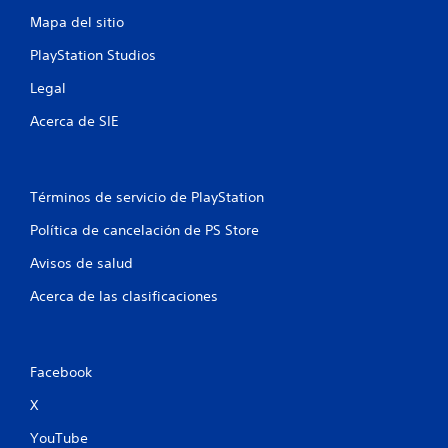
d
Mapa del sitio
e
PlayStation Studios
6
Legal
5
Acerca de SIE
c
a
Términos de servicio de PlayStation
Política de cancelación de PS Store
l
Avisos de salud
i
Acerca de las clasificaciones
f
i
Facebook
c
X
a
YouTube