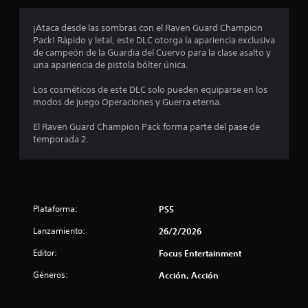
r
6
a
¡Ataca desde las sombras con el Raven Guard Champion
l
3
Pack! Rápido y letal, este DLC otorga la apariencia exclusiva
a
de campeón de la Guardia del Cuervo para la clase asalto y
h
e
una apariencia de pistola bólter única.
i
s
Los cosméticos de este DLC solo pueden equiparse en los
s
t
modos de juego Operaciones y Guerra eterna.
o
t
r
El Raven Guard Champion Pack forma parte del pase de
i
temporada 2.
r
a
y
e
l
o
l
s
p
Plataforma:
PS5
l
e
Lanzamiento:
26/2/2026
r
a
s
Editor:
Focus Entertainment
o
s
n
Géneros:
Acción, Acción
a
d
j
e