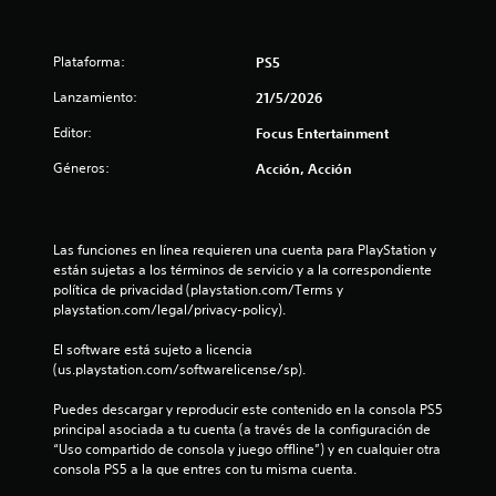
l
a
Plataforma:
PS5
s
Lanzamiento:
21/5/2026
Editor:
Focus Entertainment
e
Géneros:
Acción, Acción
n
u
Las funciones en línea requieren una cuenta para PlayStation y 
n
están sujetas a los términos de servicio y a la correspondiente 
política de privacidad (playstation.com/Terms y 
t
playstation.com/legal/privacy-policy).
o
El software está sujeto a licencia 
(us.playstation.com/softwarelicense/sp).
t
Puedes descargar y reproducir este contenido en la consola PS5 
a
principal asociada a tu cuenta (a través de la configuración de 
“Uso compartido de consola y juego offline”) y en cualquier otra 
l
consola PS5 a la que entres con tu misma cuenta.