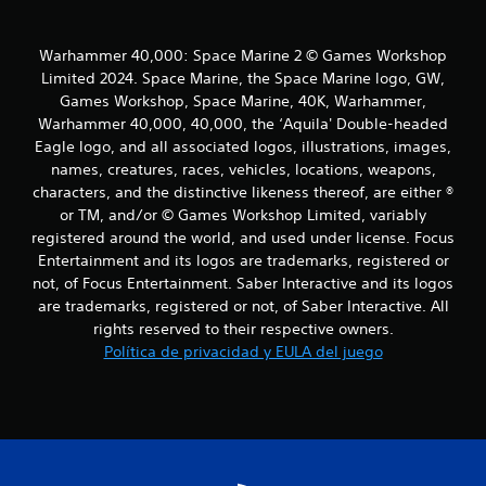
d
e
Warhammer 40,000: Space Marine 2 © Games Workshop
Limited 2024. Space Marine, the Space Marine logo, GW,
6
Games Workshop, Space Marine, 40K, Warhammer,
Warhammer 40,000, 40,000, the ‘Aquila' Double-headed
3
Eagle logo, and all associated logos, illustrations, images,
names, creatures, races, vehicles, locations, weapons,
c
characters, and the distinctive likeness thereof, are either ®
a
or TM, and/or © Games Workshop Limited, variably
registered around the world, and used under license. Focus
l
Entertainment and its logos are trademarks, registered or
not, of Focus Entertainment. Saber Interactive and its logos
i
are trademarks, registered or not, of Saber Interactive. All
rights reserved to their respective owners.
f
Política de privacidad y EULA del juego
i
c
a