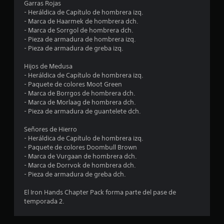
Garras Rojas
e
s
- Heráldica de Capítulo de hombrera izq.
p
- Marca de Haarmek de hombrera dch.
c
r
- Marca de Sorrgol de hombrera dch.
i
- Pieza de armadura de hombrera izq.
n
i
- Pieza de armadura de greba izq.
c
i
n
Hijos de Medusa
p
- Heráldica de Capítulo de hombrera izq.
a
c
- Paquete de colores Moot Green
l
- Marca de Borrgos de hombrera dch.
e
o
- Marca de Morlaag de hombrera dch.
s
- Pieza de armadura de guantelete dch.
.
e
Señores de Hierro
s
- Heráldica de Capítulo de hombrera izq.
- Paquete de colores Doombull Brown
t
- Marca de Vurgaan de hombrera dch.
- Marca de Dorrvok de hombrera dch.
- Pieza de armadura de greba dch.
r
El Iron Hands Chapter Pack forma parte del pase de
e
temporada 2.
l