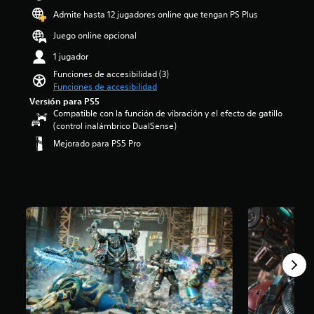
t
s
d
Admite hasta 12 jugadores online que tengan PS Plus
u
a
i
l
f
o
Juego online opcional
o
í
:
s
1 jugador
o
4
p
g
.
Funciones de accesibilidad (3)
o
e
9
Funciones de accesibilidad
r
n
4
Versión para PS5
q
e
e
Compatible con la función de vibración y el efecto de gatillo
u
r
s
(control inalámbrico DualSense)
e
a
t
Mejorado para PS5 Pro
e
l
r
l
d
e
j
e
l
u
l
l
e
j
a
g
u
s
o
e
d
n
g
e
o
o
c
i
e
i
n
l
n
c
i
c
l
g
o
u
i
e