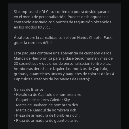
r
9
a
Si compras este DLC, su contenido podrá desbloquearse
l
4
en el menú de personalización. Puedes desbloquear su
a
contenido asociado con puntos de requisición obtenidos
h
e
en los modos JcJ y JcE.
i
s
Álzate sobre la carnalidad con el Iron Hands Chapter Pack,
s
t
¡pues la carne es débil!
o
t
r
Este paquete contiene una apariencia de campeón de los
i
Manos de Hierro única para la clase tecnomarine y más de
r
a
20 cosméticos y opciones de personalización (entre ellas,
y
hombreras derechas e izquierdas, motivos de Capítulo,
e
l
grebas y guanteletes únicos y paquetes de colores de los 4
o
Capítulos sucesores de los Manos de Hierro):
l
s
p
Garras de Bronce
l
e
- Heráldica de Capítulo de hombrera izq.
r
- Paquete de colores Caledor Sky
a
s
- Marca de Raukaan de hombrera dch.
o
- Marca de Kaargul de hombrera dch.
s
n
- Pieza de armadura de hombrera dch.
a
- Pieza de armadura de guantelete izq.
d
j
e