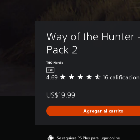
Way of the Hunter 
Pack 2
THQ Nordic
PS5
4.69
16 calificacio
C
a
l
US$19.99
i
f
i
Agregar al carrito
c
a
c
i
ó
Se requiere PS Plus para jugar online