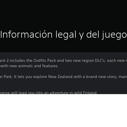
Información legal y del juego
ck 2 includes the Outfits Pack and two new region DLC's, each new 
with new animals and features.
iki Park. It lets you explore New Zealand with a brand new story, m
rve will lead you into an adventure in wild Finland.
 Map Pass 2 includes the Outfits Pack: A fresh look for River, April,