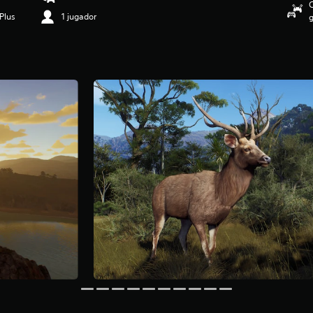
C
Plus
1 jugador
g