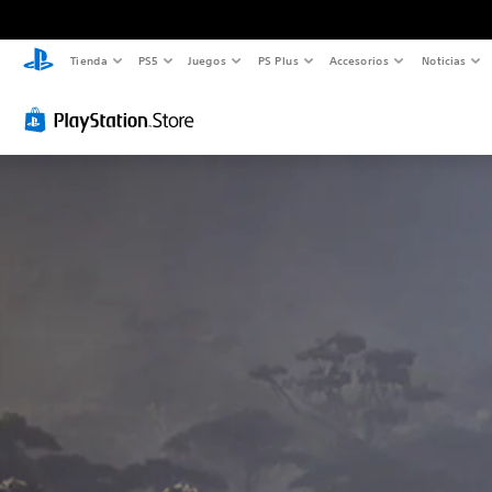
Tienda
PS5
Juegos
PS Plus
Accesorios
Noticias