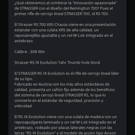
e
¿Qué obtenemos al combinar la “innovación apasionada”
de STRASSER con el diseño del Remington 700? Pues el
s
primer rifle de cerrojo lineal STRASSER 700, el RS 700.
t
El Strasser RS 700 XRS Chassis viene en una presentación
estándar con una culata XRS de alta calidad, un
r
reposamejillas ajustable y un riel M-Lok integrado en el
antebrazo.
e
Calibre: .308 Win
l
Strasser RS 14 Evolution Tahr Thumb-hole Stock
l
El STRASSER RS 14 Evolution es el rifle de cerrojo lineal líder
a
de su tipo.
Fabricado en Austria con los más altos estándares de
s
calidad, presenta un cañón fijo además de los beneficios
del sistema de cerrojo lineal STRASSER RS, lo que lo
d
convierte en el estándar de seguridad, precisión y
velocidad.
e
El RS 14 Evolution viene con una culata de madera con un
c
reposapulgares laminado y un riel M-Lok integrado en el
antebrazo, rodeado por placas laterales negras con las
i
letras “RS 14 Evolution” y el modelo de acción tipo Anson