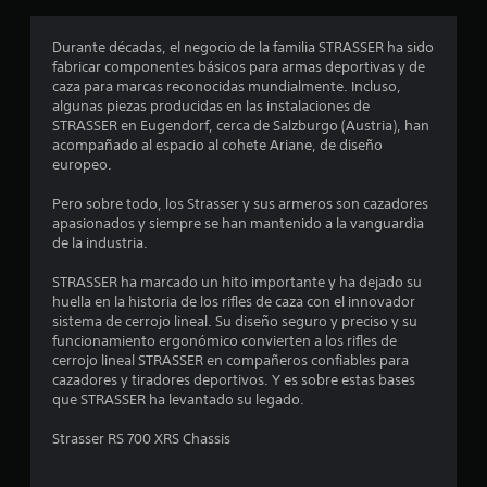
r
o
Durante décadas, el negocio de la familia STRASSER ha sido
fabricar componentes básicos para armas deportivas y de
m
caza para marcas reconocidas mundialmente. Incluso,
algunas piezas producidas en las instalaciones de
e
STRASSER en Eugendorf, cerca de Salzburgo (Austria), han
acompañado al espacio al cohete Ariane, de diseño
d
europeo.
i
Pero sobre todo, los Strasser y sus armeros son cazadores
apasionados y siempre se han mantenido a la vanguardia
o
de la industria.
:
STRASSER ha marcado un hito importante y ha dejado su
huella en la historia de los rifles de caza con el innovador
4
sistema de cerrojo lineal. Su diseño seguro y preciso y su
funcionamiento ergonómico convierten a los rifles de
.
cerrojo lineal STRASSER en compañeros confiables para
cazadores y tiradores deportivos. Y es sobre estas bases
2
que STRASSER ha levantado su legado.
Strasser RS 700 XRS Chassis
3