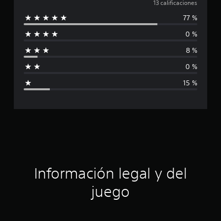
a
13 calificaciones
i
77 %
c
l
a
0 %
c
i
i
8 %
o
f
n
0 %
e
i
s
15 %
c
a
c
i
ó
Información legal y del
n
juego
p