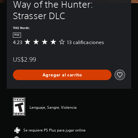
Way of the Hunter: 
Strasser DLC
THQ Nordic
PS5
4.23
13 calificaciones
C
a
l
US$2.99
i
f
i
Agregar al carrito
c
a
c
i
ó
n
Lenguaje, Sangre, Violencia
p
r
o
m
Se requiere PS Plus para jugar online
e
d