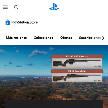
B
u
s
c
a
r
Más reciente
Colecciones
Ofertas
Suscripciones