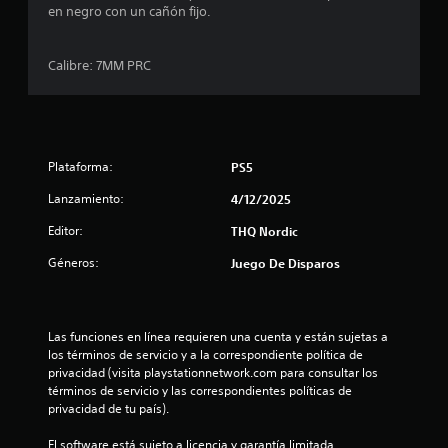
en negro con un cañón fijo.
n
c
Calibre: 7MM PRC
o
e
Plataforma:
PS5
s
Lanzamiento:
4/12/2025
t
Editor:
THQ Nordic
r
Géneros:
Juego De Disparos
e
l
Las funciones en línea requieren una cuenta y están sujetas a 
los términos de servicio y a la correspondiente política de 
l
privacidad (visita playstationnetwork.com para consultar los 
términos de servicio y las correspondientes políticas de 
a
privacidad de tu país).
s
El software está sujeto a licencia y garantía limitada 