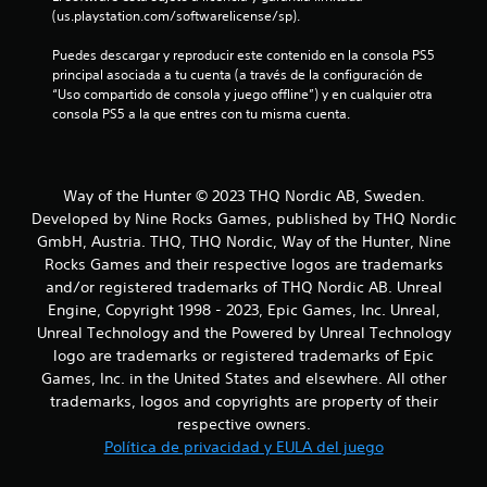
(us.playstation.com/softwarelicense/sp).
e
Puedes descargar y reproducir este contenido en la consola PS5 
n
principal asociada a tu cuenta (a través de la configuración de 
“Uso compartido de consola y juego offline”) y en cualquier otra 
u
consola PS5 a la que entres con tu misma cuenta.
n
t
Way of the Hunter © 2023 THQ Nordic AB, Sweden.
Developed by Nine Rocks Games, published by THQ Nordic
o
GmbH, Austria. THQ, THQ Nordic, Way of the Hunter, Nine
Rocks Games and their respective logos are trademarks
t
and/or registered trademarks of THQ Nordic AB. Unreal
a
Engine, Copyright 1998 - 2023, Epic Games, Inc. Unreal,
Unreal Technology and the Powered by Unreal Technology
l
logo are trademarks or registered trademarks of Epic
Games, Inc. in the United States and elsewhere. All other
d
trademarks, logos and copyrights are property of their
respective owners.
e
Política de privacidad y EULA del juego
1