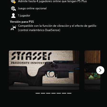
Admite hasta 4 jugadores online que tengan PS Plus
i
o
Juego online opcional
:
1 jugador
4
.
Versión para PS5
2
Compatible con la función de vibración y el efecto de gatillo
3
(control inalámbrico DualSense)
e
s
t
r
e
l
l
a
s
d
e
c
i
n
c
o
e
s