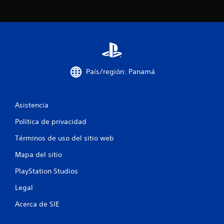
3
c
a
l
País/región: Panamá
i
f
Asistencia
i
Política de privacidad
Términos de uso del sitio web
c
Mapa del sitio
a
PlayStation Studios
c
Legal
i
Acerca de SIE
o