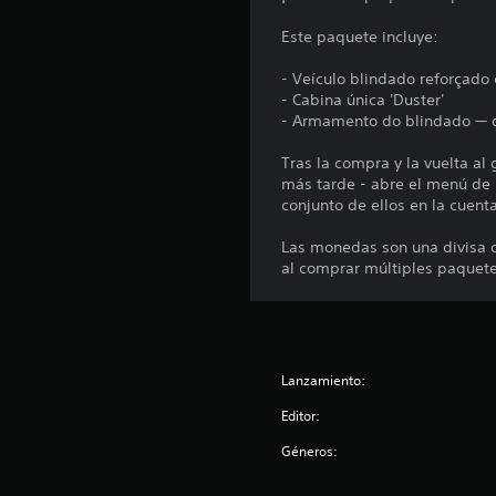
o
n
Este paquete incluye:
e
s
- Veículo blindado reforçado 
- Cabina única 'Duster'
- Armamento do blindado — 
Tras la compra y la vuelta al
más tarde - abre el menú de l
conjunto de ellos en la cuent
Las monedas son una divisa 
al comprar múltiples paquet
Lanzamiento:
Editor:
Géneros: