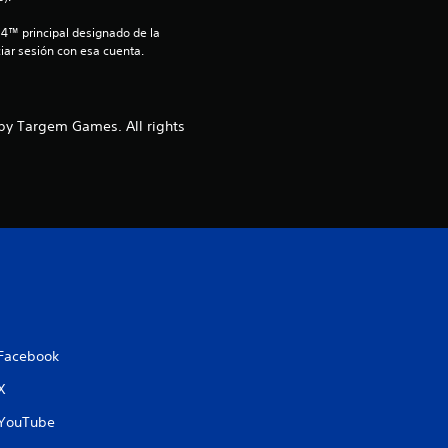
3
S4™ principal designado de la 
iar sesión con esa cuenta.
6
e
 by Targem Games. All rights
.
s
t
r
e
l
Facebook
l
X
a
YouTube