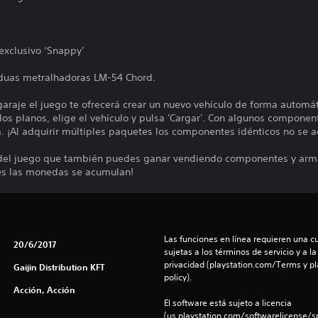
exclusivo ‘Snappy’
duas metralhadoras LM-54 Chord.
 garaje el juego te ofrecerá crear un nuevo vehículo de forma autom
os planos, elige el vehículo y pulsa 'Cargar'. Con algunos componen
a. ¡Al adquirir múltiples paquetes los componentes idénticos no se 
del juego que también puedes ganar vendiendo componentes y arma
es las monedas se acumulan!
Las funciones en línea requieren una cu
20/6/2017
sujetas a los términos de servicio y a la
privacidad (playstation.com/Terms y pl
Gaijin Distribution KFT
policy).
Acción, Acción
El software está sujeto a licencia 
(us.playstation.com/softwarelicense/sp