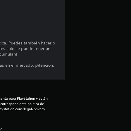
p
r
o
m
ática. Puedes también hacerlo
tes solo se puede tener un
e
acumulan!
s en el mercado. ¡Atención,
d
i
o
enta para PlayStation y están 
:
 correspondiente política de 
aystation.com/legal/privacy-
4
.
).