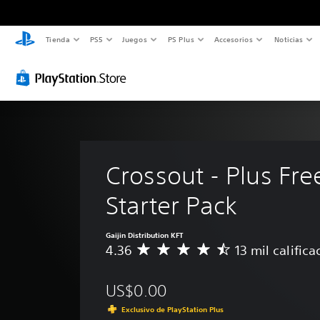
Tienda
PS5
Juegos
PS Plus
Accesorios
Noticias
Crossout - Plus Fre
Starter Pack
Gaijin Distribution KFT
4.36
13 mil calific
C
a
l
US$0.00
i
f
Exclusivo de PlayStation Plus
i