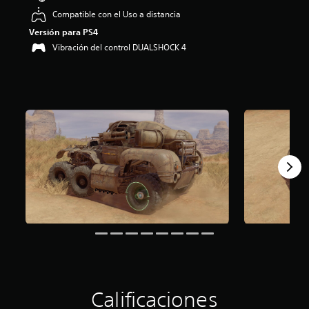
4
Compatible con el Uso a distancia
.
Versión para PS4
1
Vibración del control DUALSHOCK 4
4
e
s
t
r
e
l
l
a
s
d
e
c
i
n
c
o
e
s
t
Calificaciones
r