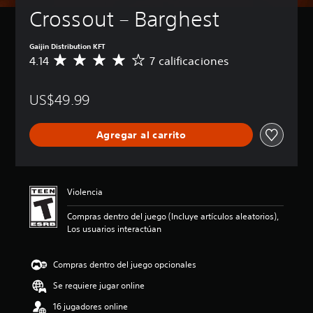
Crossout – Barghest
Gaijin Distribution KFT
4.14
7 calificaciones
C
a
l
US$49.99
i
f
i
Agregar al carrito
c
a
c
i
ó
Violencia
n
p
Compras dentro del juego (Incluye artículos aleatorios),
r
Los usuarios interactúan
o
m
e
Compras dentro del juego opcionales
d
Se requiere jugar online
i
o
16 jugadores online
: