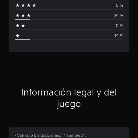
c
0 %
i
i
o
14 %
n
f
e
0 %
s
i
14 %
c
a
c
i
ó
Información legal y del
n
juego
p
r
o
- Vehículo blindado único: “Trampero”;