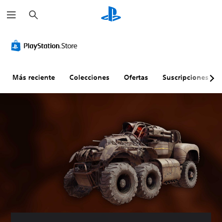
B
u
s
c
a
r
Más reciente
Colecciones
Ofertas
Suscripciones