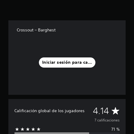
e
l
l
a
s
e
Crossout – Barghest
n
u
n
t
o
t
Iniciar sesión para calificar
a
l
d
e
7
c
a
l
C
i
4.14
Calificación global de los jugadores
f
a
i
7 calificaciones
c
71 %
l
a