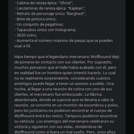
- Cabina de rareza épica: “Ghost”;
m
- Lanzaminas de rareza épica: “Kapkan”;
- Retrato de personaje único “Barghest”;
e
- Bote de pintura único;
- Un conjunto de pegatinas;
d
- Tapacubos único con holograma;
- 2650 coins;
i
- Aumenta el número máximo de piezas que se pueden
usar a 55.
o
Hace tiempo que el legendario mercenario Wolfhound dejó
:
de ponerse en contacto con sus clientes. Por supuesto,
muchos pensaron que el Valle había acabado con él, pero
4
en realidad fue un hombre quien intentó hacerlo. Lo cual
no es realmente sorprendente, considerando cuántos
.
enemigos puede llegar a tener un asesino a sueldo. Una
noche, al llegar a una reunión de rutina con uno de sus
1
clientes, el mercenario fue emboscado. La fábrica
abandonada, donde se suponía que se llevaría a cabo la
reunión, se convirtió en un montón de escombros y polvo,
4
pero los justicieros no pudieron encontrar el cuerpo de
Wolfhound entre los restos. Tampoco pudieron encontrar
e
su vehículo. Los enemigos del mercenario celebraron su
victoria y siguieron con sus vidas, olvidándose de
s
Wolfhound como si fuera un mal sueño. Pero, unos años