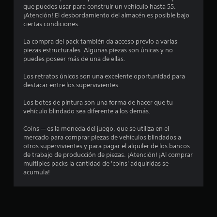
c
que puedes usar para construir un vehículo hasta 55.
¡Atención! El desbordamiento del almacén es posible bajo
o
ciertas condiciones.
e
La compra del pack también da acceso previo a varias
piezas estructurales. Algunas piezas son únicas y no
puedes poseer más de una de ellas.
s
Los retratos únicos son una excelente oportunidad para
t
destacar entre los supervivientes.
r
Los botes de pintura son una forma de hacer que tu
vehículo blindado sea diferente a los demás.
e
Coins — es la moneda del juego, que se utiliza en el
l
mercado para comprar piezas de vehículos blindados a
otros supervivientes y para pagar el alquiler de los bancos
l
de trabajo de producción de piezas. ¡Atención! ¡Al comprar
multiples packs la cantidad de 'coins' adquiridas se
a
acumula!
s
e