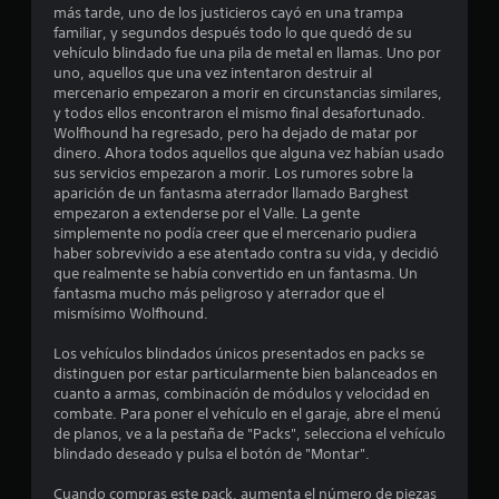
más tarde, uno de los justicieros cayó en una trampa
t
familiar, y segundos después todo lo que quedó de su
vehículo blindado fue una pila de metal en llamas. Uno por
r
uno, aquellos que una vez intentaron destruir al
mercenario empezaron a morir en circunstancias similares,
e
y todos ellos encontraron el mismo final desafortunado.
Wolfhound ha regresado, pero ha dejado de matar por
l
dinero. Ahora todos aquellos que alguna vez habían usado
sus servicios empezaron a morir. Los rumores sobre la
l
aparición de un fantasma aterrador llamado Barghest
empezaron a extenderse por el Valle. La gente
a
simplemente no podía creer que el mercenario pudiera
haber sobrevivido a ese atentado contra su vida, y decidió
s
que realmente se había convertido en un fantasma. Un
fantasma mucho más peligroso y aterrador que el
d
mismísimo Wolfhound.
e
Los vehículos blindados únicos presentados en packs se
distinguen por estar particularmente bien balanceados en
c
cuanto a armas, combinación de módulos y velocidad en
combate. Para poner el vehículo en el garaje, abre el menú
i
de planos, ve a la pestaña de "Packs", selecciona el vehículo
blindado deseado y pulsa el botón de "Montar".
n
Cuando compras este pack, aumenta el número de piezas