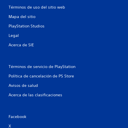
o
Términos de uso del sitio web
e
Mapa del sitio
s
PlayStation Studios
t
Legal
r
Acerca de SIE
e
l
Términos de servicio de PlayStation
l
Política de cancelación de PS Store
a
Avisos de salud
Acerca de las clasificaciones
s
e
n
Facebook
X