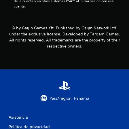
r
de la cuenta y en otros sistemas PS4™ al iniciar sesión con esa 
cuenta.
e
l
© by Gaijin Games Kft. Published by Gaijin Network Ltd.
l
under the exclusive license. Developed by Targem Games.
All rights reserved. All trademarks are the property of their
a
respective owners.
s
d
e
c
i
País/región: Panamá
n
Asistencia
c
Política de privacidad