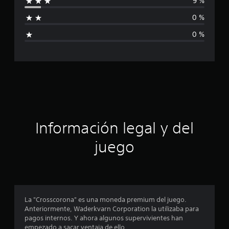
9 %
1
f
1
0 %
c
i
a
0 %
l
c
i
f
a
i
c
c
a
c
i
i
o
ó
n
Información legal y del
e
n
s
juego
p
r
o
La "Crosscorona" es una moneda premium del juego.
Anteriormente, Waderkvarn Corporation la utilizaba para
m
pagos internos. Y ahora algunos supervivientes han
empezado a sacar ventaja de ello.