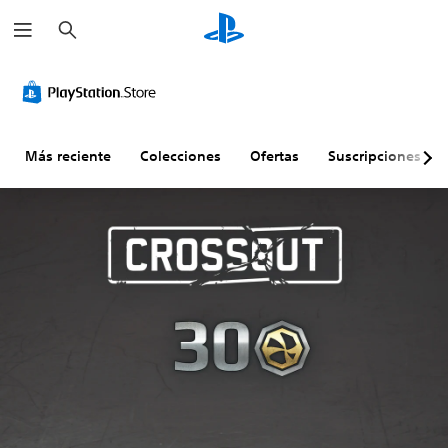
B
u
s
c
a
r
Más reciente
Colecciones
Ofertas
Suscripciones