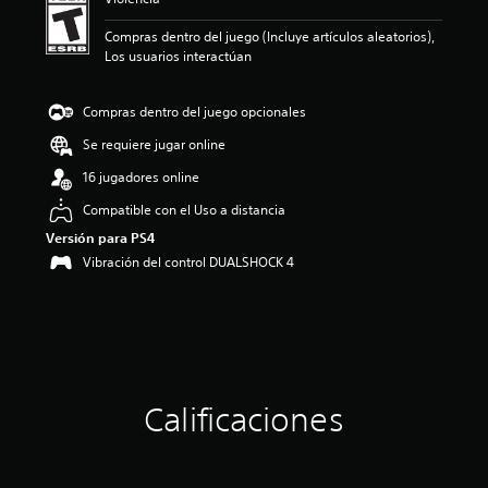
n
p
Compras dentro del juego (Incluye artículos aleatorios),
r
Los usuarios interactúan
o
m
e
Compras dentro del juego opcionales
d
i
Se requiere jugar online
o
16 jugadores online
:
4
Compatible con el Uso a distancia
.
Versión para PS4
8
2
Vibración del control DUALSHOCK 4
e
s
t
r
e
l
l
Calificaciones
a
s
d
e