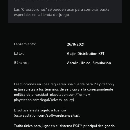
e
Las "Crosscoronas" se pueden usar para comprar packs
d
especiales en la tienda del juego.
i
o
Lanzamiento:
26/8/2021
:
Editor:
Gaijin Distribution KFT
4
Géneros:
Acción, Único, Simulación
.
8
Las funciones en línea requieren una cuenta para PlayStation y 
2
están sujetas a los términos de servicio y a la correspondiente 
política de privacidad (playstation.com/Terms y 
e
playstation.com/legal/privacy-policy).
s
El software está sujeto a licencia 
(us.playstation.com/softwarelicense/sp).
t
Tarifa única para jugar en el sistema PS4™ principal designado 