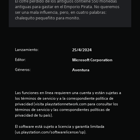
El cofre perdido de los antiguos contiene 550 monedas
o
a
c
l
antiguas para gastar en el Emporio Pirata. No queremos
l
n
(
i
R
o
ser una mala influencia, pero, en cuatro palabras:
e
b
b
e
s
chalequito pequeñito para monito.
l
i
s
á
j
c
r
d
s
o
o
a
p
e
i
y
r
a
s
a
c
d
s
l
t
u
o
a
a
Lanzamiento:
25/4/2024
i
d
)
t
b
e
c
i
Editor:
E
r
Microsoft Corporation
o
k
o
l
a
n
r
s
Géneros:
Aventura
l
s
L
i
.
e
,
u
a
o
c
f
i
s
I
t
r
n
n
d
Las funciones en línea requieren una cuenta y están sujetas a 
o
a
n
f
e
los términos de servicio y a la correspondiente política de 
r
s
v
o
t
c
privacidad (visita playstationnetwork.com para consultar los 
d
e
r
e
términos de servicio y las correspondientes políticas de 
o
e
s
m
o
r
privacidad de tu país).
p
o
n
a
s
a
i
t
c
t
i
El software está sujeto a licencia y garantía limitada 
n
c
i
r
ó
(us.playstation.com/softwarelicense/sp).
t
o
ó
o
a
n
a
n
n