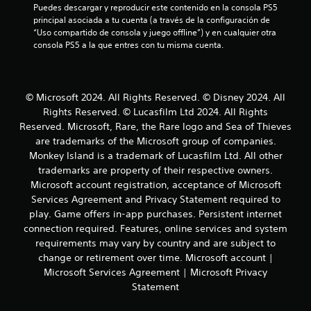
l
Puedes descargar y reproducir este contenido en la consola PS5 
d
l
o
d
l
e
principal asociada a tu cuenta (a través de la configuración de 
l
s
e
e
s
“Uso compartido de consola y juego offline”) y en cualquier otra 
a
p
j
a
d
consola PS5 a la que entres con tu misma cuenta.
t
r
P
u
o
e
e
u
d
y
e
a
d
e
i
s
y
e
d
o
t
2
u
f
© Microsoft 2024. All Rights Reserved. © Disney 2024. All
e
t
i
d
i
s
Rights Reserved. © Lucasfilm Ltd 2024. All Rights
a
c
c
a
n
r
m
Reserved. Microsoft, Rare, the Rare logo and Sea of Thieves
k
r
i
e
b
are trademarks of the Microsoft group of companies.
a
á
d
a
v
i
Monkey Island is a trademark of Lucasfilm Ltd. All other
a
o
i
j
é
l
trademarks are property of their respective owners.
e
s
s
n
u
m
p
Microsoft account registration, acceptance of Microsoft
a
s
s
i
p
a
r
Services Agreement and Privacy Statement required to
e
t
e
r
l
c
play. Game offers in-app purchases. Persistent internet
a
f
z
a
o
o
connection required. Features, online services and system
b
a
c
s
m
requirements may vary by country and are subject to
l
i
r
o
c
u
change or retirement over time. Microsoft account |
e
a
m
o
n
j
u
c
Microsoft Services Agreement | Microsoft Privacy
(
n
i
u
n
t
b
Statement
c
g
i
a
r
a
á
a
c
o