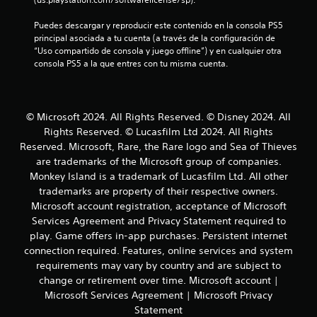
l
a
d
l
o
d
e
l
s
e
e
Puedes descargar y reproducir este contenido en la consola PS5 
s
l
a
p
j
a
principal asociada a tu cuenta (a través de la configuración de 
t
r
P
u
“Uso compartido de consola y juego offline”) y en cualquier otra 
o
d
e
e
u
d
consola PS5 a la que entres con tu misma cuenta.
y
a
d
e
i
s
e
y
e
d
o
t
u
f
e
t
i
d
i
2
s
a
© Microsoft 2024. All Rights Reserved. © Disney 2024. All
c
a
n
r
m
Rights Reserved. © Lucasfilm Ltd 2024. All Rights
k
r
i
c
e
b
Reserved. Microsoft, Rare, the Rare logo and Sea of Thieves
á
d
a
v
i
are trademarks of the Microsoft group of companies.
a
o
i
a
j
é
e
s
Monkey Island is a trademark of Lucasfilm Ltd. All other
s
n
u
m
p
a
l
s
trademarks are property of their respective owners.
s
p
a
r
e
Microsoft account registration, acceptance of Microsoft
t
e
r
l
c
i
Services Agreement and Privacy Statement required to
a
z
a
o
o
b
play. Game offers in-app purchases. Persistent internet
a
c
s
m
f
l
connection required. Features, online services and system
r
o
c
u
e
a
m
requirements may vary by country and are subject to
o
n
i
j
u
(
n
i
change or retirement over time. Microsoft account |
u
n
t
b
c
c
Microsoft Services Agreement | Microsoft Privacy
g
i
r
a
á
Statement
a
c
o