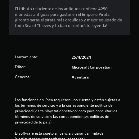
o
a
c
e
l
n
(
El tributo reluciente de los antiguos contiene 4250
i
R
o
e
b
monedas antiguas para gastar en el Emporio Pirata.
b
l
e
s
¡Pronto serás el pirata más orgulloso y mejor equipado de
i
s
á
j
c
todo Sea of Thieves y tu barco contará tu leyenda!
r
d
s
l
o
o
p
e
i
y
r
a
a
s
a
c
d
l
t
u
o
a
a
i
s
d
)
t
b
c
Lanzamiento:
25/4/2024
i
E
r
o
k
e
o
l
a
r
s
Editor:
Microsoft Corporation
l
s
L
i
.
n
e
,
Géneros:
Aventura
a
o
c
f
i
s
u
I
t
r
n
d
o
a
n
f
n
e
r
s
v
o
Las funciones en línea requieren una cuenta y están sujetas a 
c
d
e
r
los términos de servicio y a la correspondiente política de 
e
t
o
e
s
m
privacidad (visita playstationnetwork.com para consultar los 
r
p
o
n
a
términos de servicio y las correspondientes políticas de 
s
o
a
i
t
c
privacidad de tu país).
i
n
c
i
r
ó
t
t
o
ó
El software está sujeto a licencia y garantía limitada 
o
n
a
n
n
(us.playstation.com/softwarelicense/sp).