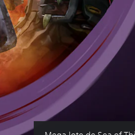
i
,
o
r
v
u
d
t
s
a
e
l
u
a
c
t
n
a
a
m
o
i
t
d
l
b
n
.
o
o
e
i
t
s
.
s
é
r
r
T
.
n
o
á
r
e
l
p
a
s
e
i
A
p
s
n
d
u
o
d
s
o
d
s
e
s
c
i
i
l
(
r
o
b
j
a
i
l
u
m
c
p
e
e
o
c
c
c
g
i
n
a
o
i
o
o
m
.
n
ó
b
P
e
n
i
u
s
S
d
a
e
e
Mega lote de Sea of Thi
e
e
r