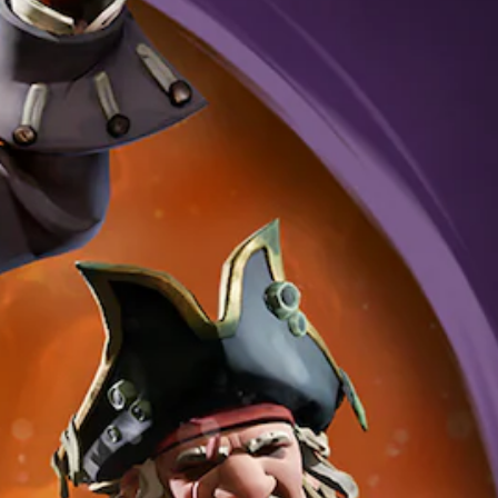
r
o
t
l
t
P
s
r
i
d
u
N
e
)
o
f
e
o
d
e
l
i
t
E
e
s
(
c
e
l
s
n
d
a
a
x
r
e
i
v
d
t
e
c
á
a
o
o
d
e
l
n
s
u
s
L
o
c
z
a
o
P
g
i
r
a
s
u
o
r
i
c
d
e
h
y
o
h
d
a
a
s
p
a
e
b
)
i
o
t
s
l
l
d
P
s
r
a
e
e
u
d
e
d
n
r
e
e
d
o
c
r
d
t
u
d
i
e
e
e
c
e
a
c
s
x
i
l
r
o
p
t
r
j
l