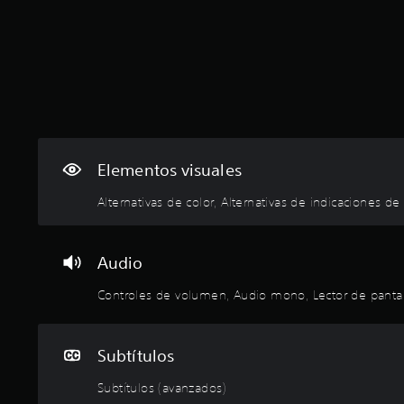
p
e
l
i
r
s
a
t
l
a
e
d
n
e
a
r
c
e
t
x
s
l
e
c
a
t
e
o
n
a
l
o
n
s
a
d
l
.
u
.
l
a
a
n
g
a
d
t
u
l
C
e
A
Elementos visuales
o
n
t
n
h
l
t
a
a
t
a
t
Alternativas de color, Alternativas de indicaciones de
a
s
v
r
t
e
l
o
o
o
r
d
p
z
r
d
á
e
c
.
n
e
Audio
1
i
p
u
a
c
o
n
i
Controles de volumen, Audio mono, Lector de pantalla
L
t
a
n
l
d
e
i
l
e
í
o
c
v
i
s
m
Subtítulos
f
t
d
a
P
i
i
e
u
o
s
t
Subtítulos (avanzados)
c
s
e
e
r
d