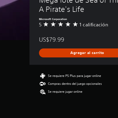
d
n
n
c
l
e
l
A Pirate's Life
o
s
s
h
a
s
e
i
s
a
Microsoft Corporation
c
s
q
b
t
5
1 calificación
C
o
t
u
i
d
a
l
a
e
l
e
l
o
b
d
US$79.99
i
v
i
r
l
e
d
f
e
e
o
b
i
s
c
a
z
e
Agregar al carrito
c
i
e
d
s
L
a
m
r
c
d
o
c
p
l
u
e
s
i
o
a
m
c
j
ó
r
s
Se requiere PS Plus para jugar online
p
h
o
n
t
a
l
a
Compras dentro del juego opcionales
p
a
l
y
i
t
r
n
i
s
r
Se requiere jugar online
s
o
t
d
l
t
d
m
e
a
a
i
e
e
s
d
s
c
v
d
p
e
i
o
k
i
a
a
n