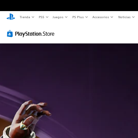
A
C
S
R
E
T
Tienda
PS5
Juegos
PS Plus
Accesorios
Noticias
l
o
u
e
v
r
t
n
b
a
e
a
e
t
t
s
n
n
r
r
í
i
t
s
n
o
t
g
o
c
a
l
u
n
s
r
t
e
l
a
r
i
i
s
o
c
á
p
v
d
s
i
p
c
a
e
(
ó
i
i
s
v
a
n
d
ó
d
o
v
d
o
n
e
l
a
e
s
d
c
u
n
l
s
e
o
m
z
c
i
c
l
e
a
o
m
h
o
n
d
n
p
a