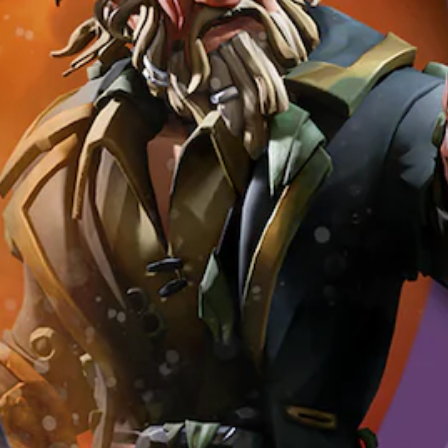
n
e
o
e
u
o
o
r
s
l
e
s
c
s
e
n
g
v
e
o
p
i
o
o
r
n
u
v
e
l
l
a
e
e
s
ú
o
l
d
l
t
m
s
i
e
d
á
e
c
z
n
e
t
n
o
a
l
d
o
e
l
r
e
e
t
s
o
í
e
s
a
d
r
n
r
a
l
e
e
t
e
f
m
a
s
e
n
í
e
u
p
g
v
o
n
d
a
r
o
p
t
i
r
a
z
a
e
o
a
m
a
r
s
i
j
e
l
a
u
n
u
n
t
l
b
d
g
t
a
o
t
i
a
e
p
s
i
v
r
l
a
e
t