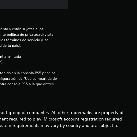
t
r
e
enta y están sujetas a los 
te política de privacidad (visita 
os términos de servicio y las 
l
 de tu país).
l
ntía limitada 
).
a
enido en la consola PS5 principal 
nfiguración de “Uso compartido de 
s
 otra consola PS5 a la que entres 
d
e
osoft group of companies. All other trademarks are property of
c
ent required to play. Microsoft account registration required
 system requirements may vary by country and are subject to
i