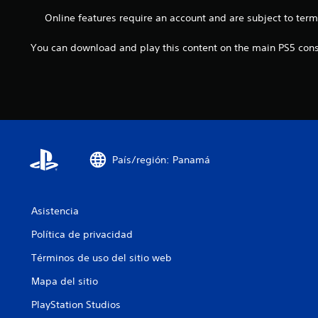
m
m
s
i
p
Online features require an account and are subject to ter
p
j
a
o
e
u
r
r
z
You can download and play this content on the main PS5 conso
g
l
t
a
a
o
a
r
r
s
n
a
y
.
t
j
d
e
u
e
s
g
s
d
a
p
u
r
l
País/región: Panamá
r
y
a
a
a
z
n
m
a
t
o
Asistencia
r
e
d
t
e
Política de privacidad
i
e
l
f
p
Términos de uso del sitio web
g
i
o
a
c
r
Mapa del sitio
m
a
l
e
r
PlayStation Studios
o
p
l