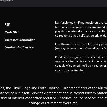
e Magnum
Las funciones en línea requieren una cu
PS5
términos de servicio y a la correspondien
playstationnetwork.com para consultar l
25/4/2025
correspondientes políticas de privacidad
Microsoft Corporation
El software está sujeto a licencia y gara
Conducción/Carreras
(us.playstation.com/softwarelicense/sp
Puedes descargar y reproducir este cont
asociada a tu cuenta (a través de la co
consola y juego offline”) y en cualquier
con tu misma cuenta.
ios, the Turn10 logo and Forza Horizon 5 are trademarks of the Micr
eptance of Microsoft Services Agreement and Microsoft Privacy Statem
sistent internet connection required. Features, online services and
change or retirement over time.