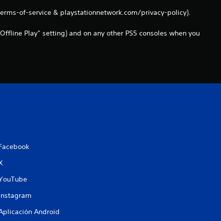
n
terms-of-service & playstationnetwork.com/privacy-policy).
c
Offline Play” setting) and on any other PS5 consoles when you
o
e
s
t
r
Facebook
e
X
l
YouTube
Instagram
l
Aplicación Android