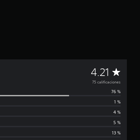
C
4.21
a
75 calificaciones
76 %
l
1 %
i
4 %
f
5 %
13 %
i