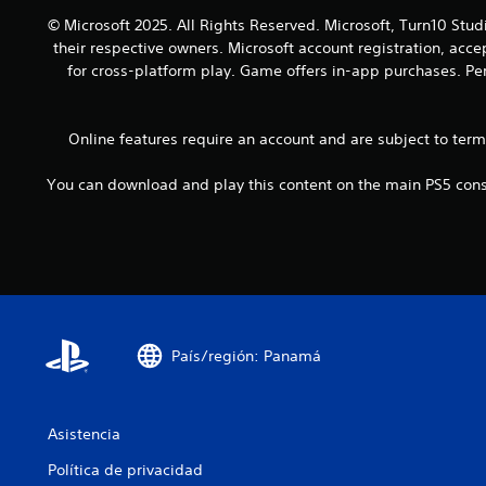
m
m
s
i
© Microsoft 2025. All Rights Reserved. Microsoft, Turn10 Stud
p
p
j
a
o
their respective owners. Microsoft account registration, acc
e
u
r
r
for cross-platform play. Game offers in-app purchases. Per
z
g
l
t
a
a
o
a
r
r
s
n
a
y
Online features require an account and are subject to ter
.
t
j
d
e
u
e
You can download and play this content on the main PS5 conso
s
g
s
d
a
p
u
r
l
r
y
a
a
a
z
n
m
a
t
o
r
e
d
t
e
País/región: Panamá
i
e
l
f
p
g
i
o
a
c
r
Asistencia
m
a
l
e
r
o
Política de privacidad
p
l