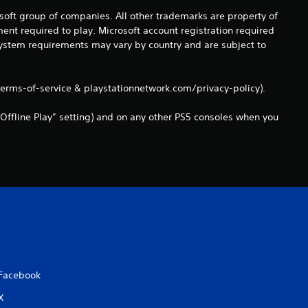
c
osoft group of companies. All other trademarks are property of
o
ent required to play. Microsoft account registration required
 system requirements may vary by country and are subject to
e
s
terms-of-service & playstationnetwork.com/privacy-policy).
t
Offline Play” setting) and on any other PS5 consoles when you
r
e
l
l
a
Facebook
s
X