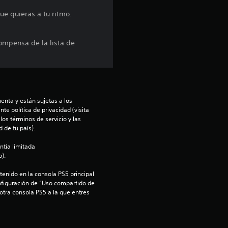
e
ue quieras a tu ritmo.
l
ompensa de la lista de
l
a
s
enta y están sujetas a los 
te política de privacidad (visita 
os términos de servicio y las 
d
 de tu país).
e
ntía limitada 
).
c
enido en la consola PS5 principal 
nfiguración de “Uso compartido de 
i
 otra consola PS5 a la que entres 
n