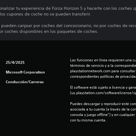
nalizar tu experiencia de Forza Horizon 5 y hacerte con los coches q
los cupones de coche no se pueden transferir.
 pueden canjear por coches del concesionario, no por coches de rec
por coches disponibles en los paquetes de coches.
Las funciones en línea requieren una cu
25/4/2025
términos de servicio y a la correspondien
playstationnetwork.com para consultar l
Microsoft Corporation
correspondientes políticas de privacidad
Conducción/Carreras
El software está sujeto a licencia y gara
(us.playstation.com/softwarelicense/sp
Puedes descargar y reproducir este cont
asociada a tu cuenta (a través de la co
consola y juego offline”) y en cualquier
con tu misma cuenta.