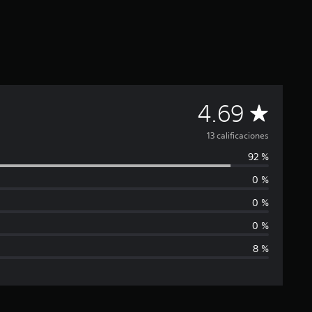
C
4.69
a
13 calificaciones
92 %
l
0 %
i
0 %
f
0 %
8 %
i
c