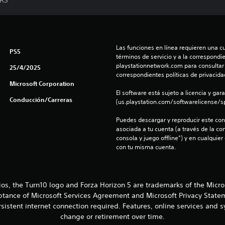
 RS
Las funciones en línea requieren una cu
PS5
términos de servicio y a la correspondien
playstationnetwork.com para consultar l
25/4/2025
correspondientes políticas de privacidad
Microsoft Corporation
El software está sujeto a licencia y gara
Conducción/Carreras
(us.playstation.com/softwarelicense/sp
Puedes descargar y reproducir este cont
asociada a tu cuenta (a través de la co
consola y juego offline”) y en cualquier
con tu misma cuenta.
ios, the Turn10 logo and Forza Horizon 5 are trademarks of the Micr
eptance of Microsoft Services Agreement and Microsoft Privacy Statem
sistent internet connection required. Features, online services and
change or retirement over time.