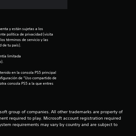
t
r
e
enta y están sujetas a los 
te política de privacidad (visita 
os términos de servicio y las 
l
 de tu país).
l
ntía limitada 
).
a
enido en la consola PS5 principal 
nfiguración de “Uso compartido de 
s
 otra consola PS5 a la que entres 
d
e
osoft group of companies. All other trademarks are property of
c
ent required to play. Microsoft account registration required
 system requirements may vary by country and are subject to
i