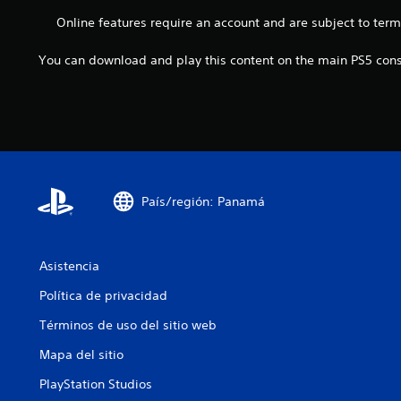
m
m
s
i
p
Online features require an account and are subject to ter
p
j
a
o
e
u
r
r
z
You can download and play this content on the main PS5 conso
g
l
t
a
a
o
a
r
r
s
n
a
y
.
t
j
d
e
u
e
s
g
s
d
a
p
u
r
l
País/región: Panamá
r
y
a
a
a
z
n
m
a
t
o
Asistencia
r
e
d
t
e
Política de privacidad
i
e
l
f
p
Términos de uso del sitio web
g
i
o
a
c
r
Mapa del sitio
m
a
l
e
r
PlayStation Studios
o
p
l