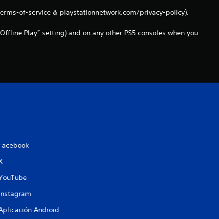
n
terms-of-service & playstationnetwork.com/privacy-policy).
c
Offline Play” setting) and on any other PS5 consoles when you
o
e
s
t
r
Facebook
e
X
l
YouTube
Instagram
l
Aplicación Android