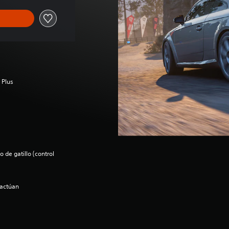
 Plus
 de gatillo (control
ractúan