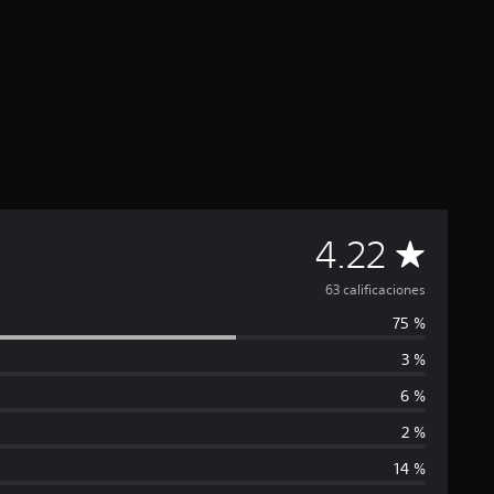
C
4.22
a
63 calificaciones
75 %
l
3 %
i
6 %
f
2 %
14 %
i