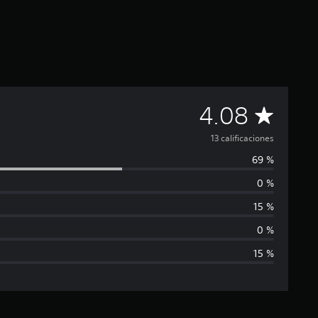
C
4.08
a
13 calificaciones
69 %
l
0 %
i
15 %
f
0 %
15 %
i
c