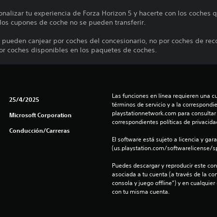
nalizar tu experiencia de Forza Horizon 5 y hacerte con los coches q
los cupones de coche no se pueden transferir.
 pueden canjear por coches del concesionario, no por coches de rec
por coches disponibles en los paquetes de coches.
Las funciones en línea requieren una cu
25/4/2025
términos de servicio y a la correspondien
playstationnetwork.com para consultar l
Microsoft Corporation
correspondientes políticas de privacidad
Conducción/Carreras
El software está sujeto a licencia y gara
(us.playstation.com/softwarelicense/sp
Puedes descargar y reproducir este cont
asociada a tu cuenta (a través de la co
consola y juego offline”) y en cualquier
con tu misma cuenta.