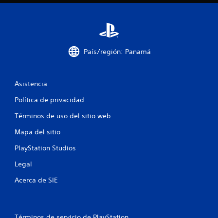
m
4
a
c
3
i
ó
c
n
País/región: Panamá
v
a
i
s
l
Asistencia
u
a
Política de privacidad
i
l
a
Términos de uso del sitio web
f
d
i
Mapa del sitio
i
c
i
PlayStation Studios
c
o
Legal
n
a
a
Acerca de SIE
l
c
e
s
r
i
e
Términos de servicio de PlayStation