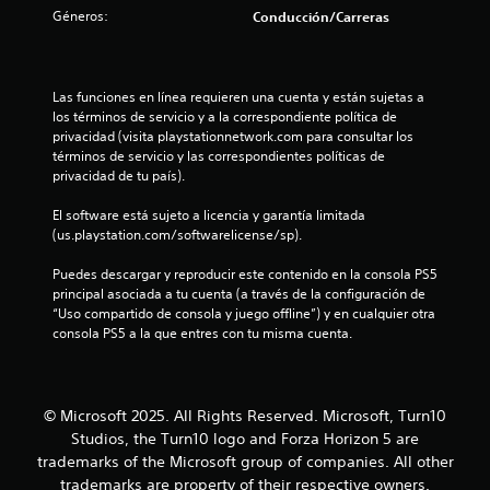
c
Géneros:
e
Conducción/Carreras
i
n
n
ó
e
n
c
r
,
p
Las funciones en línea requieren una cuenta y están sujetas a 
p
o
u
los términos de servicio y a la correspondiente política de 
e
l
privacidad (visita playstationnetwork.com para consultar los 
r
e
s
términos de servicio y las correspondientes políticas de 
o
a
privacidad de tu país).
e
s
d
s
o
El software está sujeto a licencia y garantía limitada 
p
s
t
(us.playstation.com/softwarelicense/sp).
o
l
s
o
r
Puedes descargar y reproducir este contenido en la consola PS5 
i
s
principal asociada a tu cuenta (a través de la configuración de 
b
b
“Uso compartido de consola y juego offline”) y en cualquier otra 
e
l
o
consola PS5 a la que entres con tu misma cuenta.
e
t
l
q
o
u
n
l
e
e
© Microsoft 2025. All Rights Reserved. Microsoft, Turn10
n
s
a
Studios, the Turn10 logo and Forza Horizon 5 are
o
.
trademarks of the Microsoft group of companies. All other
s
s
e
trademarks are property of their respective owners.