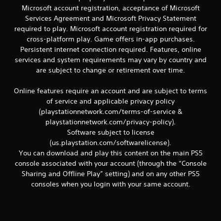
c
Microsoft account registration, acceptance of Microsoft
e
o
Services Agreement and Microsoft Privacy Statement
m
required to play. Microsoft account registration required for
n
u
cross-platform play. Game offers in-app purchases.
n
u
Persistent internet connection required. Features, online
i
q
services and system requirements may vary by country and
n
u
are subject to change or retirement over time.
e
t
n
Online features require an account and are subject to terms
e
of service and applicable privacy policy
l
o
(playstationnetwork.com/terms-of-service &
t
e
t
playstationnetwork.com/privacy-policy).
x
Software subject to license
t
a
(us.playstation.com/softwarelicense).
o
You can download and play this content on the main PS5
y
l
console associated with your account (through the “Console
l
Sharing and Offline Play” setting) and on any other PS5
a
d
i
consoles when you login with your same account.
n
e
f
o
1
r