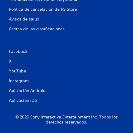
l
o
Política de cancelación de PS Store
a
c
n
Avisos de salud
i
o
e
Acerca de las clasificaciones
n
a
s
d
o
Facebook
s
c
X
o
n
YouTube
e
l
Instagram
g
a
Aplicación Android
m
Aplicación iOS
e
p
l
a
© 2026 Sony Interactive Entertainment Inc. Todos los
derechos reservados.
y
.