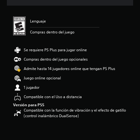
i
c
a
c
Lenguaje
i
o
Compras dentro del juego
n
e
s
Se requiere PS Plus para jugar online
Compras dentro del juego opcionales
Admite hasta 14 jugadores online que tengan PS Plus
Juego online opcional
1 jugador
Compatible con el Uso a distancia
Versión para PS5
Compatible con la función de vibración y el efecto de gatillo
(control inalámbrico DualSense)