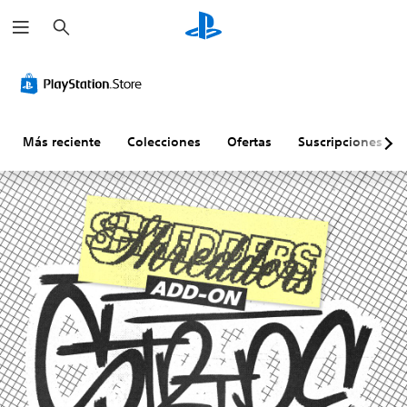
B
u
s
c
a
r
Más reciente
Colecciones
Ofertas
Suscripciones