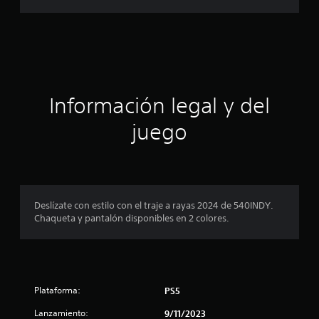
f
i
c
a
Información legal y del
c
juego
i
o
n
Deslízate con estilo con el traje a rayas 2024 de 540INDY.
Chaqueta y pantalón disponibles en 2 colores.
e
s
Plataforma:
PS5
Lanzamiento:
9/11/2023