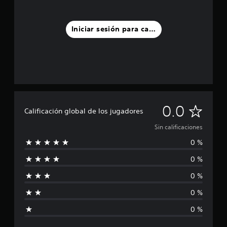
Iniciar sesión para calificar
S
0.0
Calificación global de los jugadores
i
Sin calificaciones
0 %
n
0 %
c
0 %
a
0 %
l
0 %
i