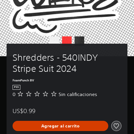
Shredders - 540INDY 
Stripe Suit 2024
FoamPunch BV
PS5
0
Sin calificaciones
S
i
n
US$0.99
c
a
l
Agregar al carrito
i
f