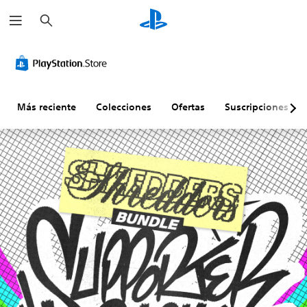
B
u
s
c
a
r
Más reciente
Colecciones
Ofertas
Suscripciones