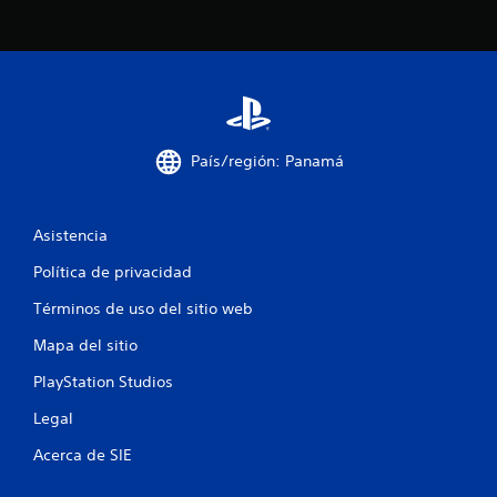
c
i
n
c
País/región: Panamá
o
e
Asistencia
s
Política de privacidad
t
Términos de uso del sitio web
r
Mapa del sitio
e
PlayStation Studios
l
Legal
Acerca de SIE
l