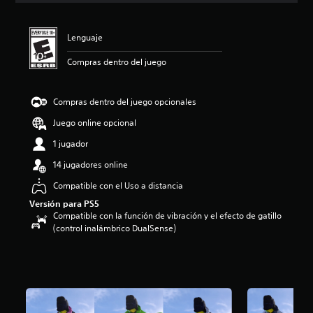
i
ó
n
Lenguaje
p
r
Compras dentro del juego
o
m
e
Compras dentro del juego opcionales
d
Juego online opcional
i
o
1 jugador
:
5
14 jugadores online
e
Compatible con el Uso a distancia
s
t
Versión para PS5
r
Compatible con la función de vibración y el efecto de gatillo
e
(control inalámbrico DualSense)
l
l
a
s
d
e
c