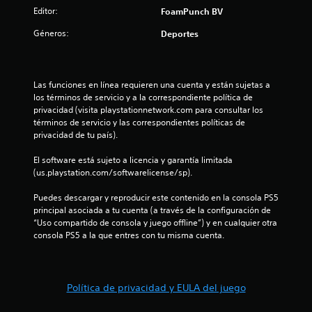
:
Editor:
FoamPunch BV
1
Géneros:
Deportes
e
s
Las funciones en línea requieren una cuenta y están sujetas a 
los términos de servicio y a la correspondiente política de 
t
privacidad (visita playstationnetwork.com para consultar los 
términos de servicio y las correspondientes políticas de 
privacidad de tu país).
r
El software está sujeto a licencia y garantía limitada 
e
(us.playstation.com/softwarelicense/sp).
l
Puedes descargar y reproducir este contenido en la consola PS5 
principal asociada a tu cuenta (a través de la configuración de 
l
“Uso compartido de consola y juego offline”) y en cualquier otra 
consola PS5 a la que entres con tu misma cuenta.
a
d
Política de privacidad y EULA del juego
e