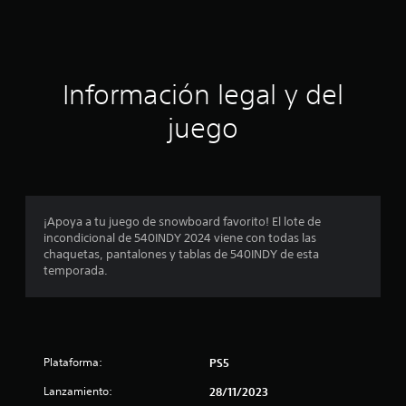
c
i
ó
Información legal y del
n
juego
p
r
o
¡Apoya a tu juego de snowboard favorito! El lote de
incondicional de 540INDY 2024 viene con todas las
m
chaquetas, pantalones y tablas de 540INDY de esta
temporada.
e
d
i
Plataforma:
PS5
o
Lanzamiento:
28/11/2023