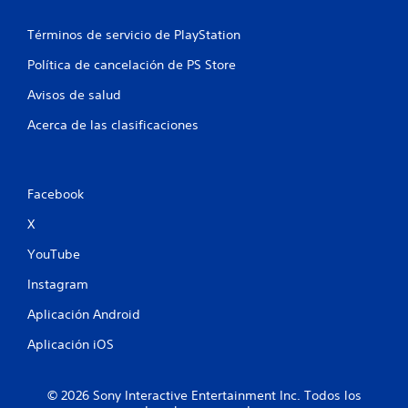
a
Términos de servicio de PlayStation
s
Política de cancelación de PS Store
e
Avisos de salud
n
Acerca de las clasificaciones
u
n
Facebook
t
X
o
YouTube
t
Instagram
a
Aplicación Android
l
Aplicación iOS
d
© 2026 Sony Interactive Entertainment Inc. Todos los