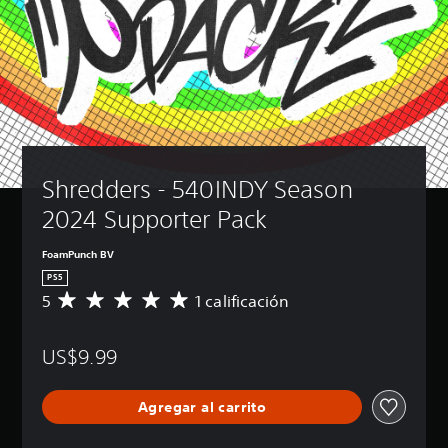
Shredders - 540INDY Season 
2024 Supporter Pack
FoamPunch BV
PS5
5
1 calificación
C
a
l
US$9.99
i
f
i
Agregar al carrito
c
a
c