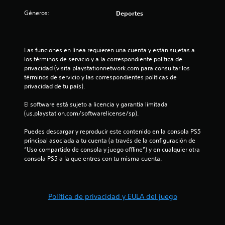
:
Géneros:
Deportes
5
e
Las funciones en línea requieren una cuenta y están sujetas a 
los términos de servicio y a la correspondiente política de 
s
privacidad (visita playstationnetwork.com para consultar los 
términos de servicio y las correspondientes políticas de 
t
privacidad de tu país).
El software está sujeto a licencia y garantía limitada 
r
(us.playstation.com/softwarelicense/sp).
e
Puedes descargar y reproducir este contenido en la consola PS5 
principal asociada a tu cuenta (a través de la configuración de 
l
“Uso compartido de consola y juego offline”) y en cualquier otra 
consola PS5 a la que entres con tu misma cuenta.
l
a
Política de privacidad y EULA del juego
s
d