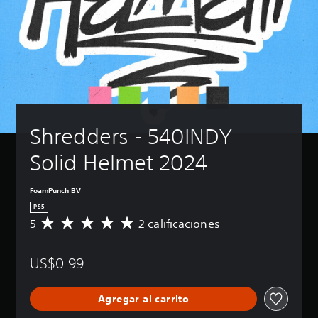
Shredders - 540INDY 
Solid Helmet 2024
FoamPunch BV
PS5
5
2 calificaciones
C
a
l
US$0.99
i
f
i
Agregar al carrito
c
a