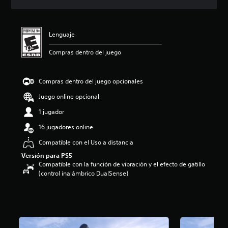
c
i
ó
n
Lenguaje
p
r
Compras dentro del juego
o
m
e
Compras dentro del juego opcionales
d
Juego online opcional
i
o
1 jugador
:
5
16 jugadores online
e
Compatible con el Uso a distancia
s
t
Versión para PS5
r
Compatible con la función de vibración y el efecto de gatillo
e
(control inalámbrico DualSense)
l
l
a
s
d
e