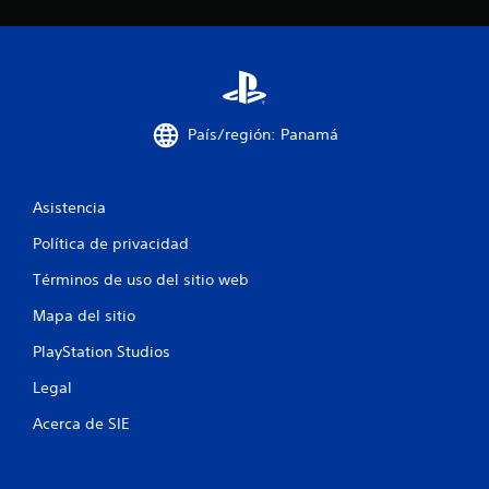
e
c
i
País/región: Panamá
n
c
Asistencia
o
Política de privacidad
e
Términos de uso del sitio web
s
Mapa del sitio
t
PlayStation Studios
r
Legal
Acerca de SIE
e
l