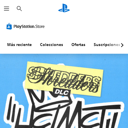
B
u
s
c
a
r
Más reciente
Colecciones
Ofertas
Suscripciones