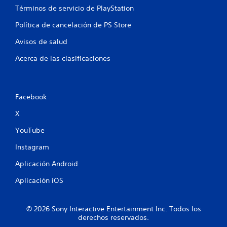
l
Términos de servicio de PlayStation
Política de cancelación de PS Store
a
Avisos de salud
s
Acerca de las clasificaciones
e
n
Facebook
u
X
n
YouTube
t
Instagram
o
Aplicación Android
t
Aplicación iOS
a
© 2026 Sony Interactive Entertainment Inc. Todos los
l
derechos reservados.