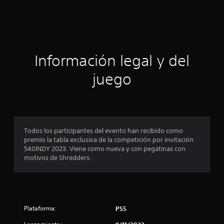
f
i
c
a
Información legal y del
c
juego
i
o
n
Todos los participantes del evento han recibido como
premio la tabla exclusiva de la competición por invitación
e
540INDY 2023. Viene como nueva y con pegatinas con
motivos de Shredders.
s
Plataforma:
PS5