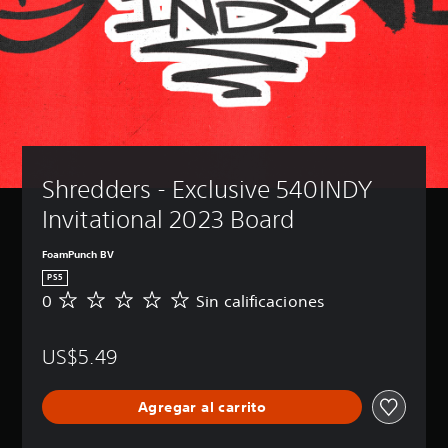
Shredders - Exclusive 540INDY 
Invitational 2023 Board
FoamPunch BV
PS5
0
Sin calificaciones
S
i
n
US$5.49
c
a
l
Agregar al carrito
i
f
i