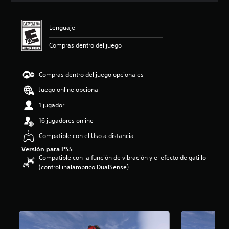
c
a
c
Lenguaje
i
o
Compras dentro del juego
n
e
s
Compras dentro del juego opcionales
Juego online opcional
1 jugador
16 jugadores online
Compatible con el Uso a distancia
Versión para PS5
Compatible con la función de vibración y el efecto de gatillo
(control inalámbrico DualSense)