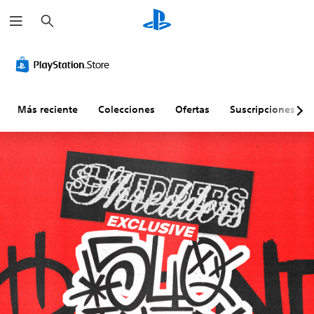
B
u
s
c
a
r
Más reciente
Colecciones
Ofertas
Suscripciones