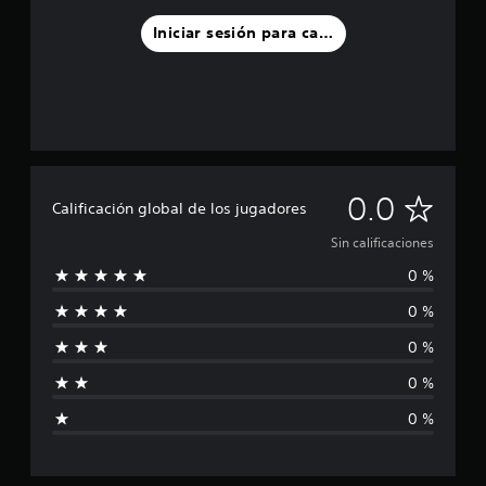
Iniciar sesión para calificar
S
0.0
Calificación global de los jugadores
i
Sin calificaciones
0 %
n
0 %
c
0 %
a
0 %
l
0 %
i