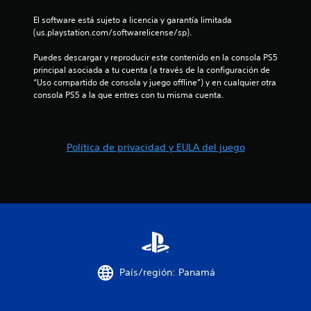
d
El software está sujeto a licencia y garantía limitada 
e
(us.playstation.com/softwarelicense/sp).
c
Puedes descargar y reproducir este contenido en la consola PS5 
principal asociada a tu cuenta (a través de la configuración de 
i
“Uso compartido de consola y juego offline”) y en cualquier otra 
consola PS5 a la que entres con tu misma cuenta.
n
c
Política de privacidad y EULA del juego
o
e
s
t
r
País/región: Panamá
e