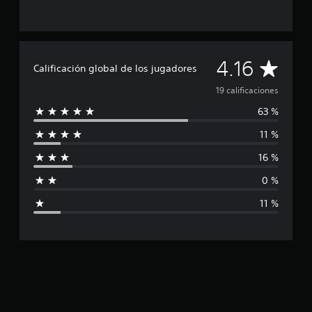
i
c
a
c
C
i
4.16
Calificación global de los jugadores
o
a
n
19 calificaciones
e
63 %
l
s
11 %
i
16 %
f
0 %
i
11 %
c
a
c
i