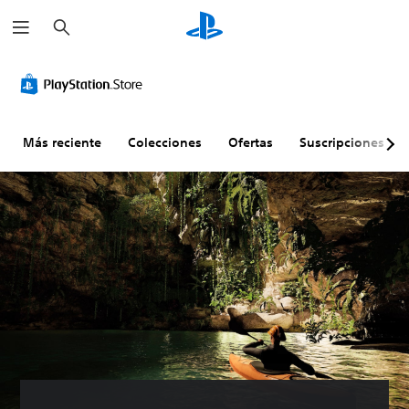
B
u
s
c
a
r
Más reciente
Colecciones
Ofertas
Suscripciones