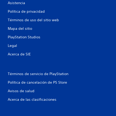
l
Asistencia
l
Política de privacidad
a
Términos de uso del sitio web
s
Mapa del sitio
PlayStation Studios
e
Legal
n
Acerca de SIE
u
n
Términos de servicio de PlayStation
t
Política de cancelación de PS Store
o
Avisos de salud
t
Acerca de las clasificaciones
a