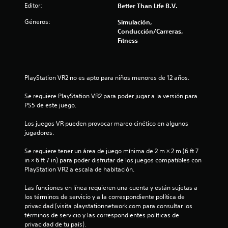
.
Editor:
Better Than Life B.V.
Géneros:
1
Simulación,
Conducción/Carreras,
Fitness
6
e
PlayStation VR2 no es apto para niños menores de 12 años.
s
Se requiere PlayStation VR2 para poder jugar a la versión para 
t
PS5 de este juego.
r
Los juegos VR pueden provocar mareo cinético en algunos 
jugadores.
e
Se requiere tener un área de juego mínima de 2 m × 2 m (6 ft 7 
l
in × 6 ft 7 in) para poder disfrutar de los juegos compatibles con 
PlayStation VR2 a escala de habitación.
l
Las funciones en línea requieren una cuenta y están sujetas a 
a
los términos de servicio y a la correspondiente política de 
privacidad (visita playstationnetwork.com para consultar los 
s
términos de servicio y las correspondientes políticas de 
privacidad de tu país).