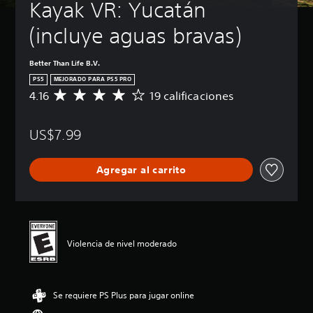
Kayak VR: Yucatán 
(incluye aguas bravas)
Better Than Life B.V.
PS5
MEJORADO PARA PS5 PRO
4.16
19 calificaciones
C
a
l
US$7.99
i
f
i
Agregar al carrito
c
a
c
i
ó
n
Violencia de nivel moderado
p
r
o
m
Se requiere PS Plus para jugar online
e
d