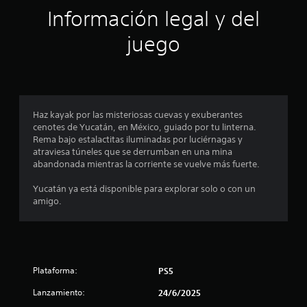
ó
Información legal y del
n
juego
p
r
o
Haz kayak por las misteriosas cuevas y exuberantes
cenotes de Yucatán, en México, guiado por tu linterna.
m
Rema bajo estalactitas iluminadas por luciérnagas y
atraviesa túneles que se derrumban en una mina
e
abandonada mientras la corriente se vuelve más fuerte.
d
Yucatán ya está disponible para explorar solo o con un
amigo.
i
o
:
Plataforma:
PS5
4
Lanzamiento:
24/6/2025