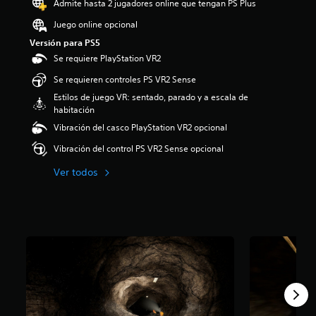
Admite hasta 2 jugadores online que tengan PS Plus
i
o
Juego online opcional
:
Versión para PS5
4
Se requiere PlayStation VR2
.
1
Se requieren controles PS VR2 Sense
6
Estilos de juego VR: sentado, parado y a escala de
e
habitación
s
t
Vibración del casco PlayStation VR2 opcional
r
Vibración del control PS VR2 Sense opcional
e
l
Ver todos
l
a
s
d
e
c
i
n
c
o
e
s