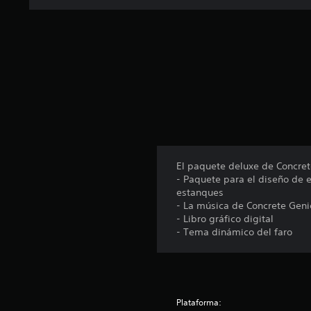
n
u
n
t
o
t
a
l
d
e
4
7
c
El paquete deluxe de Concret
a
- Paquete para el diseño de 
l
estanques
i
- La música de Concrete Geni
f
- Libro gráfico digital
i
- Tema dinámico del faro
c
a
c
i
o
Plataforma:
n