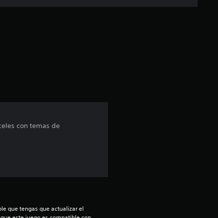
c
a
c
i
ó
n
nceles con temas de
p
r
o
m
e
le que tengas que actualizar el 
nque este juego es compatible con 