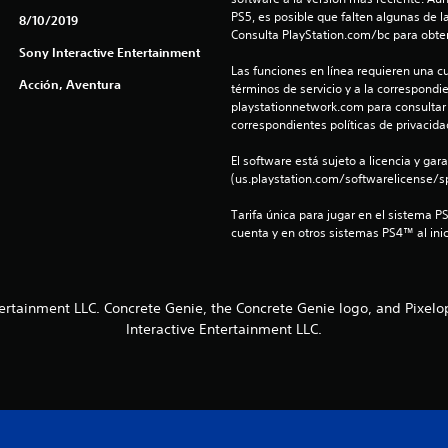
PS5, es posible que falten algunas de l
8/10/2019
Consulta PlayStation.com/bc para obte
Sony Interactive Entertainment
Las funciones en línea requieren una cu
Acción, Aventura
términos de servicio y a la correspondien
playstationnetwork.com para consultar l
correspondientes políticas de privacidad
El software está sujeto a licencia y gara
(us.playstation.com/softwarelicense/sp
Tarifa única para jugar en el sistema P
cuenta y en otros sistemas PS4™ al inic
ertainment LLC. Concrete Genie, the Concrete Genie logo, and Pixel
Interactive Entertainment LLC.