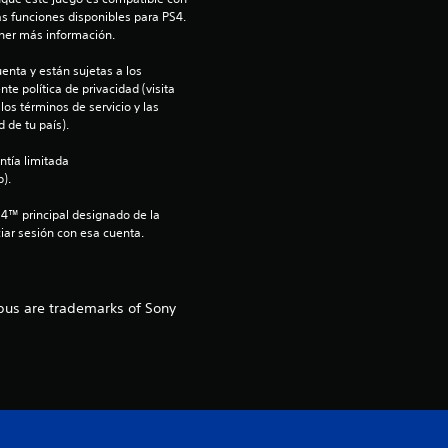
as funciones disponibles para PS4. 
d
ner más información.
i
enta y están sujetas a los 
te política de privacidad (visita 
o
os términos de servicio y las 
 de tu país).
:
ntía limitada 
).
4
S4™ principal designado de la 
.
iar sesión con esa cuenta.
4
opus are trademarks of Sony
7
e
s