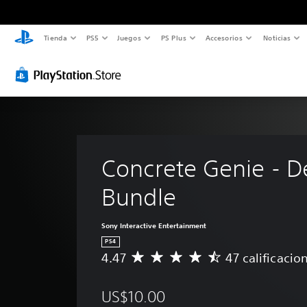
Tienda
PS5
Juegos
PS Plus
Accesorios
Noticias
Concrete Genie - D
Bundle
Sony Interactive Entertainment
PS4
4.47
47 calificacio
C
a
l
US$10.00
i