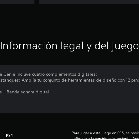
Información legal y del juego
e Genie incluye cuatro complementos digitales:
estanques: Amplía tu conjunto de herramientas de diseño con 12 pi
e – Banda sonora digital
Para jugar a este juego en PS5, es posib
PS4
software a la versión más reciente. Au