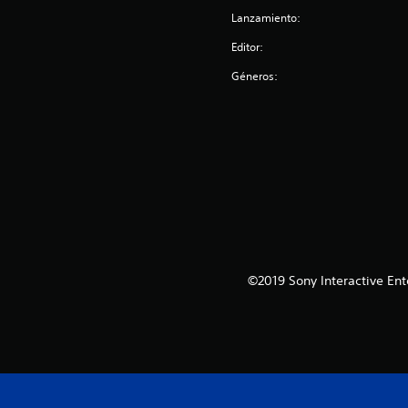
e
Lanzamiento:
s
Editor:
Géneros:
©2019 Sony Interactive Ent