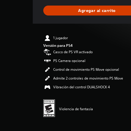
f
i
Agregar al carrito
c
a
c
i
ó
1 jugador
n
Versión para PS4
p
r
Casco de PS VR activado
o
PS Camera opcional
m
e
Control de movimiento PS Move opcional
d
Admite 2 controles de movimiento PS Move
i
o
Vibración del control DUALSHOCK 4
:
4
.
4
Violencia de fantasía
7
e
s
t