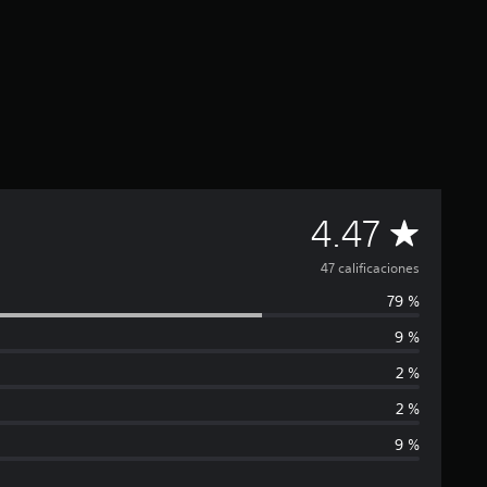
C
4.47
a
47 calificaciones
79 %
l
9 %
i
2 %
f
2 %
9 %
i