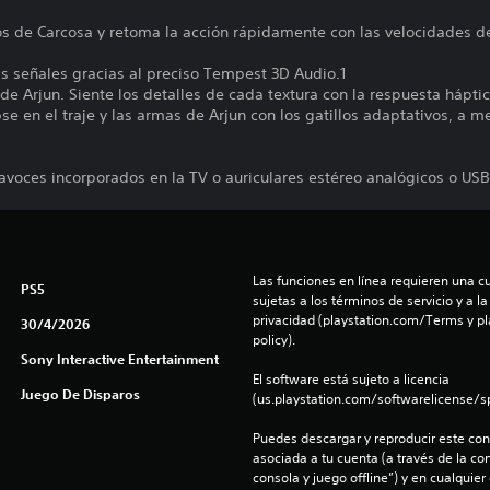
aos de Carcosa y retoma la acción rápidamente con las velocidades d
as señales gracias al preciso Tempest 3D Audio.1
 de Arjun. Siente los detalles de cada textura con la respuesta háptic
lipse en el traje y las armas de Arjun con los gatillos adaptativos, a
tavoces incorporados en la TV o auriculares estéreo analógicos o USB.
Las funciones en línea requieren una cu
PS5
sujetas a los términos de servicio y a la
privacidad (playstation.com/Terms y pl
30/4/2026
policy).
Sony Interactive Entertainment
El software está sujeto a licencia 
Juego De Disparos
(us.playstation.com/softwarelicense/sp
Puedes descargar y reproducir este cont
asociada a tu cuenta (a través de la co
consola y juego offline”) y en cualquier