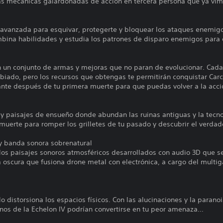
las mecánicas galardonadas de acción en tercera persona que ya vim
 avanzada para esquivar, protegerte y bloquear los ataques enemigo
mbina habilidades y estudia los patrones de disparo enemigos para o
 un conjunto de armas y mejoras que no paran de evolucionar. Cada
biado, pero los recursos que obtengas te permitirán conquistar Ca
tante después de tu primera muerte para que puedas volver a la acci
y paisajes de ensueño donde abundan las ruinas antiguas y la tecno
uerte para romper los grilletes de tu pasado y descubrir el verdad
y banda sonora sobrenatural
los paisajes sonoros atmosféricos desarrollados con audio 3D que se 
ra oscura que fusiona drone metal con electrónica, a cargo del mul
lo distorsiona los espacios físicos. Con las alucinaciones y la paran
anos de la Echelon IV podrían convertirse en tu peor amenaza…