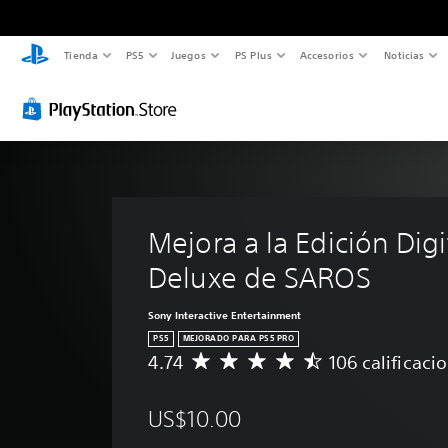
Tienda
PS5
Juegos
PS Plus
Accesorios
Noticias
Mejora a la Edición Digi
Deluxe de SAROS
Sony Interactive Entertainment
PS5
MEJORADO PARA PS5 PRO
4.74
106 calificaci
C
a
l
US$10.00
i
f