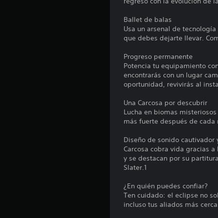
regreso con la evolución de 
e
s
Ballet de balas
Usa un arsenal de tecnología
que debes dejarte llevar. Co
Progreso permanente
Potencia tu equipamiento con
encontrarás con un lugar cam
oportunidad, revivirás al ins
Una Carcosa por descubrir
Lucha en biomas misteriosos 
más fuerte después de cada m
Diseño de sonido cautivador 
Carcosa cobra vida gracias a 
y se destacan por su partitu
Slater.1
¿En quién puedes confiar?
Ten cuidado: el eclipse no so
incluso tus aliados más cerc