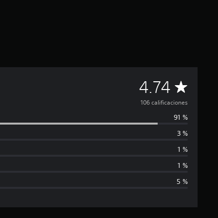
C
4.74
a
106 calificaciones
91 %
l
3 %
i
1 %
f
1 %
5 %
i
c