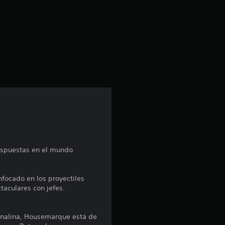
a
c
i
ó
n
p
r
respuestas en el mundo
o
m
nfocado en los proyectiles
taculares con jefes.
e
renalina, Housemarque está de
d