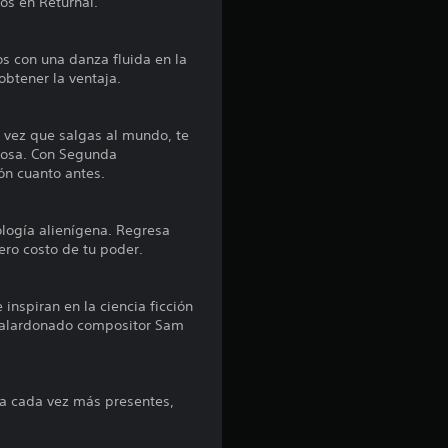
os en Returnal.
i
s con una danza fluida en la
o
btener la ventaja.
:
 vez que salgas al mundo, te
4
rcosa. Con Segunda
ón cuanto antes.
.
logía alienígena. Regresa
7
ero costo de tu poder.
4
inspiran en la ciencia ficción
e
tigalardonado compositor Sam
s
oia cada vez más presentes,
t