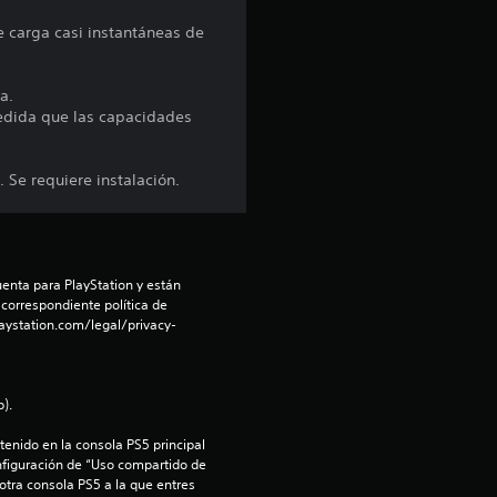
r
e carga casi instantáneas de
e
l
a.
 medida que las capacidades
l
 Se requiere instalación.
a
s
d
enta para PlayStation y están 
 correspondiente política de 
aystation.com/legal/privacy-
e
c
).
i
enido en la consola PS5 principal 
nfiguración de “Uso compartido de 
n
 otra consola PS5 a la que entres 