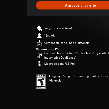
i
Agregar al carrito
c
a
c
i
ó
Juego offline activado
n
p
1 jugador
r
Compatible con el Uso a distancia
o
m
Versión para PS5
Compatible con la función de vibración y el efecto
e
inalámbrico DualSense)
d
i
Mejorado para PS5 Pro
o
:
Lenguaje, Sangre, Temas sugerentes de niv
4
Violencia
.
7
4
e
s
t
r