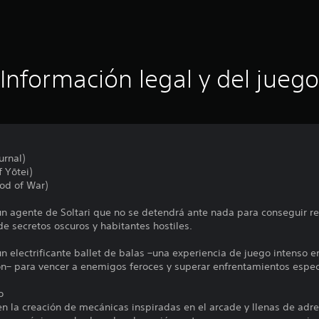
Información legal y del juego
urnal)
f Yōtei)
od of War)
s un agente de Soltari que no se detendrá ante nada para conseguir 
e secretos oscuros y habitantes hostiles.
 electrificante ballet de balas –una experiencia de juego intenso e
ón– para vencer a enemigos feroces y superar enfrentamientos espec
o
n la creación de mecánicas inspiradas en el arcade y llenas de ad