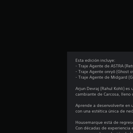
u
n
t
o
t
a
l
d
e
1
0
Esta edición incluye:
6
- Traje Agente de ASTRA (Ret
c
- Traje Agente onryō (Ghost o
a
- Traje Agente de Midgard (G
l
i
Arjun Devraj (Rahul Kohli) e
f
cambiante de Carcosa, lleno d
i
c
Aprende a desenvolverte en un
a
con una estética única de ne
c
i
Housemarque está de regres
o
Con décadas de experiencia e
n