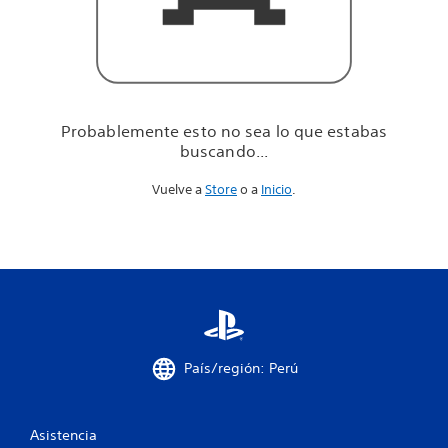
u
e
e
s
t
a
b
Probablemente esto no sea lo que estabas
a
buscando...
s
b
Vuelve a
Store
o a
Inicio
.
u
s
c
a
n
d
o
.
.
.
País/región: Perú
Asistencia