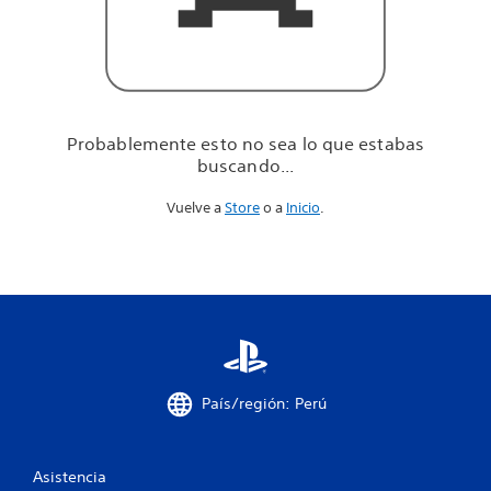
u
e
e
s
t
a
b
Probablemente esto no sea lo que estabas
a
buscando...
s
b
Vuelve a
Store
o a
Inicio
.
u
s
c
a
n
d
o
.
.
.
País/región: Perú
Asistencia