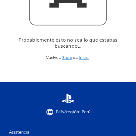
u
e
e
s
t
a
b
Probablemente esto no sea lo que estabas
a
buscando...
s
b
Vuelve a
Store
o a
Inicio
.
u
s
c
a
n
d
o
.
.
.
País/región: Perú
Asistencia